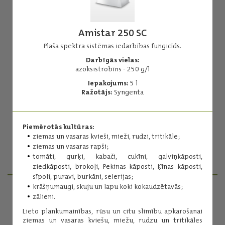
Amistar 250 SC
Plaša spektra sistēmas iedarbības fungicīds.
Darbīgās vielas:
Amistar 250 SC
azoksistrobīns - 250 g/l
Plaša spektra sistēmas iedarbības fungicīds.
Iepakojums:
5 l
Ražotājs:
Syngenta
Darbīgās vielas:
azoksistrobīns - 250 g/l
Iepakojums:
5 l
Piemērotās kultūras:
Ražotājs:
Syngenta
ziemas un vasaras kvieši, mieži, rudzi, tritikāle;
ziemas un vasaras rapši;
tomāti, gurķi, kabači, cukīni, galviņkāposti,
Lasīt vairāk
ziedkāposti, brokoļi, Pekinas kāposti, Ķīnas kāposti,
sīpoli, puravi, burkāni, selerijas;
krāšņumaugi, skuju un lapu koki kokaudzētavās;
zālieni.
PRODUKTU MENEDŽERI
Lieto plankumainības, rūsu un citu slimību apkarošanai
ziemas un vasaras kviešu, miežu, rudzu un tritikāles