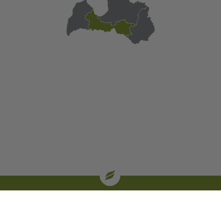
| oglekļa sertifikāti