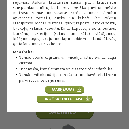
sējumos. Apkaro krustziežu sauso puvi, krustziežu
sausplankumainību, balto puvi, pelēko puvi un neīsto
miltrasu ziemas un vasaras rapša sējumos. Slimību
apkarotājs tomātu, gurķu un kabaču (arī cukīni)
stādījumos segtās platībās, galviņkāpostu, ziedkāpostu,
brokoļu, Pekinas kāpostu, Ķīnas kāpostu, sīpolu, puravu,
burkānu, seleriju (sakņu un kātu) stādījumos,
krāšņumaugos, skuju un lapu kokiem kokaudzētavās,
Inese Kuniga
golfa laukumos un zālienos.
Augu aizsardzības līdzekļi
Iedarbība:
(+371) 29254276
Nomāc sporu dīgšanu un micēlija attīstību uz auga
inese.kuniga@balticagrolv.com
virsmas
Sistēmiska, translamināra un aizsargājoša iedarbība
Nomāc mitohondriju elpošanu un kavē elektronu
pārvietošanos sēņu šūnās
MARĶĒJUMS
AGRONOMI - REĢIONĀLIE MENEDŽERI
DROŠĪBAS DATU LAPA
SAZINIES