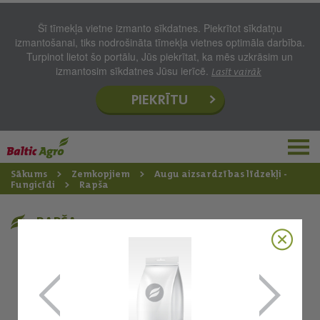
Šī tīmekļa vietne izmanto sīkdatnes. Piekrītot sīkdatņu
izmantošanai, tiks nodrošināta tīmekļa vietnes optimāla darbība.
Turpinot lietot šo portālu, Jūs piekrītat, ka mēs uzkrāsim un
izmantosim sīkdatnes Jūsu ierīcē.
Lasīt vairāk
PIEKRĪTU
Sākums
Zemkopjiem
Augu aizsardzības līdzekļi -
Fungicīdi
Rapša
RAPŠA