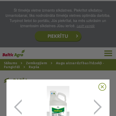
Šī tīmekļa vietne izmanto sīkdatnes. Piekrītot sīkdatņu
izmantošanai, tiks nodrošināta tīmekļa vietnes optimāla darbība.
Turpinot lietot šo portālu, Jūs piekrītat, ka mēs uzkrāsim un
izmantosim sīkdatnes Jūsu ierīcē.
Lasīt vairāk
PIEKRĪTU
Sākums
Zemkopjiem
Augu aizsardzības līdzekļi -
Fungicīdi
Rapša
RAPŠA