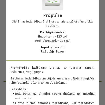
Propulse
Sistēmas iedarbības ārstējošs un aizsargājošs fungicīds
rapšiem.
Amistar 250 SC
Darbīgās vielas:
fluopirams - 125 g/l
Plaša spektra sistēmas iedarbības fungicīds.
protiokonazols - 125 g/l
Darbīgās vielas:
Iepakojums:
5 l
azoksistrobīns - 250 g/l
Ražotājs:
Bayer
Iepakojums:
5 l
Ražotājs:
Syngenta
Piemērotās kultūras:
ziemas un vasaras rapsis,
kukurūza, zirņi, pupas.
Lasīt vairāk
Sistēmas iedarbības ārstējošs un aizsargājošs fungicīds
slimību apkarošanai un ierobežošanai.
Iedarbība:
Iedarbojas uz slimību sporu dīgšanu un micēlija
PRODUKTU MENEDŽERI
veidošanos
Lietot pirms slimības parādīšanā, vai parādoties