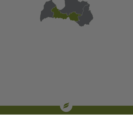
| oglekļa sertifikāti