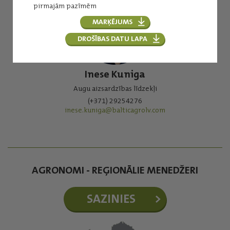
pirmajām pazīmēm
MARĶĒJUMS
DROŠĪBAS DATU LAPA
Inese Kuniga
Augu aizsardzības līdzekļi
(+371) 29254276
inese.kuniga@balticagrolv.com
AGRONOMI - REĢIONĀLIE MENEDŽERI
SAZINIES