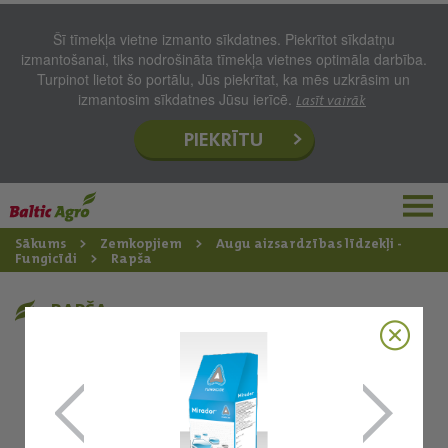
Šī tīmekļa vietne izmanto sīkdatnes. Piekrītot sīkdatņu
izmantošanai, tiks nodrošināta tīmekļa vietnes optimāla darbība.
Turpinot lietot šo portālu, Jūs piekrītat, ka mēs uzkrāsim un
izmantosim sīkdatnes Jūsu ierīcē.
Lasīt vairāk
PIEKRĪTU
Sākums
Zemkopjiem
Augu aizsardzības līdzekļi -
Fungicīdi
Rapša
RAPŠA