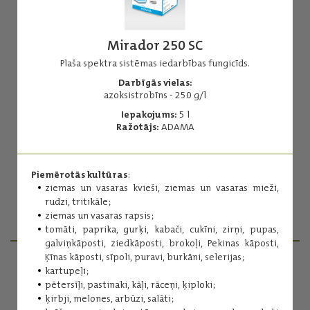
Mirador 250 SC
Plaša spektra sistēmas iedarbības fungicīds.
Darbīgās vielas:
Amistar 250 SC
azoksistrobīns - 250 g/l
Plaša spektra sistēmas iedarbības fungicīds.
Iepakojums:
5 l
Ražotājs:
ADAMA
Darbīgās vielas:
azoksistrobīns - 250 g/l
Iepakojums:
5 l
Piemērotās kultūras
:
Ražotājs:
Syngenta
ziemas un vasaras kvieši, ziemas un vasaras mieži,
rudzi, tritikāle;
ziemas un vasaras rapsis;
Lasīt vairāk
tomāti, paprika, gurķi, kabači, cukīni, zirņi, pupas,
galviņkāposti, ziedkāposti, brokoļi, Pekinas kāposti,
Ķīnas kāposti, sīpoli, puravi, burkāni, selerijas;
kartupeļi;
PRODUKTU MENEDŽERI
pētersīļi, pastinaki, kāļi, rāceņi, ķiploki;
ķirbji, melones, arbūzi, salāti;