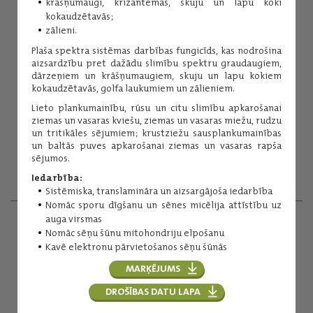
krāšņumaugi, krizantēmas, skuju un lapu koki
kokaudzētavās;
zālieni.
Plaša spektra sistēmas darbības fungicīds, kas nodrošina
aizsardzību pret dažādu slimību spektru graudaugiem,
dārzeņiem un krāšņumaugiem, skuju un lapu kokiem
kokaudzētavās, golfa laukumiem un zālieniem.
Inese Kuniga
Lieto plankumainību, rūsu un citu slimību apkarošanai
ziemas un vasaras kviešu, ziemas un vasaras miežu, rudzu
Augu aizsardzības līdzekļi
un tritikāles sējumiem; krustziežu sausplankumainības
(+371) 29254276
un baltās puves apkarošanai ziemas un vasaras rapša
inese.kuniga@balticagrolv.com
sējumos.
Iedarbība:
Sistēmiska, translamināra un aizsargājoša iedarbība
Nomāc sporu dīgšanu un sēnes micēlija attīstību uz
auga virsmas
AGRONOMI - REĢIONĀLIE MENEDŽERI
Nomāc sēņu šūnu mitohondriju elpošanu
Kavē elektronu pārvietošanos sēņu šūnās
SAZINIES
MARĶĒJUMS
DROŠĪBAS DATU LAPA