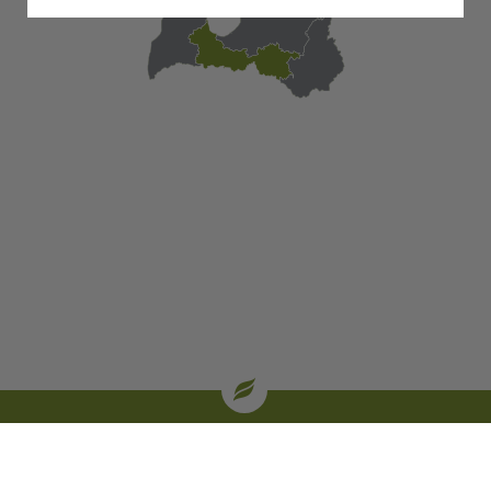
| oglekļa sertifikāti