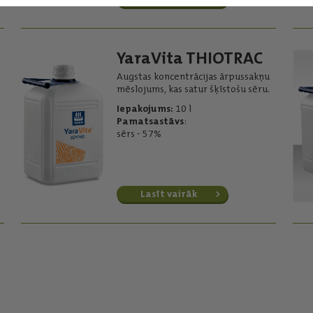
YaraVita THIOTRAC
Augstas koncentrācijas ārpussakņu
mēslojums, kas satur šķīstošu sēru.
Iepakojums:
10 l
Pamatsastāvs
:
sērs - 57%
Lasīt vairāk