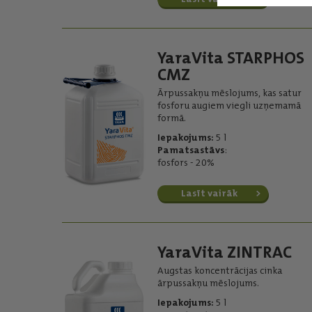
YaraVita STARPHOS
CMZ
Ārpussakņu mēslojums, kas satur
fosforu augiem viegli uzņemamā
formā.
Iepakojums:
5 l
Pamatsastāvs
:
fosfors - 20%
Lasīt vairāk
YaraVita ZINTRAC
Augstas koncentrācijas cinka
ārpussakņu mēslojums.
Iepakojums:
5 l