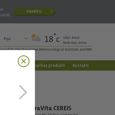
āla
PIEKRĪTU
 vairāk
°
18
c
Vējš: 4m/s
Rīga
Nokrišņi: 0mm
ivered by the Norvegian Meteorological Institute and NRK
apstrāde
Dārzkopības produkti
Kontakti
YaraVita CEREIS
Sabalansēts šķidras suspensijas