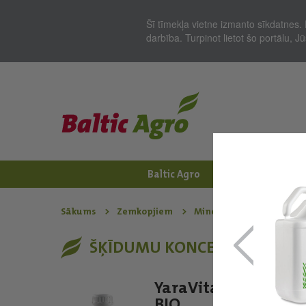
Šī tīmekļa vietne izmanto sīkdatnes. 
darbība. Turpinot lietot šo portālu, 
Baltic Agro
Jaunumi
Zem
Sākums
Zemkopjiem
Minerālmēslojums - Ār
ŠĶĪDUMU KONCENTRĀTI
YaraVita BRASSITRE
BIO