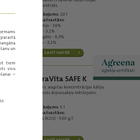
koncentrāts.
Iepakojums:
10 l
Pamatsastāvs
:
magnijs - 16%
varš - 3,1%
uzņemams
mangāns - 9,3%
parastā
cinks - 3,1%
mangāna
ešanu un
Lasīt vairāk
dot tiem
ots visu
šanai –
YaraVita SAFE K
Šķidrs, augstas koncentrācijas kāliju
saturošs ārpussakņu mēslojums.
to
Iepakojums:
5 l
Pamatsastāvs:
Kālijs (K2O) - 500 g/l
Lasīt vairāk