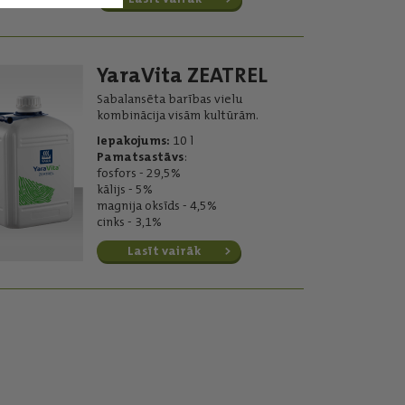
YaraVita ZEATREL
Sabalansēta barības vielu
kombinācija visām kultūrām.
Iepakojums:
10 l
Pamatsastāvs
:
fosfors - 29,5%
kālijs - 5%
magnija oksīds - 4,5%
cinks - 3,1%
Lasīt vairāk