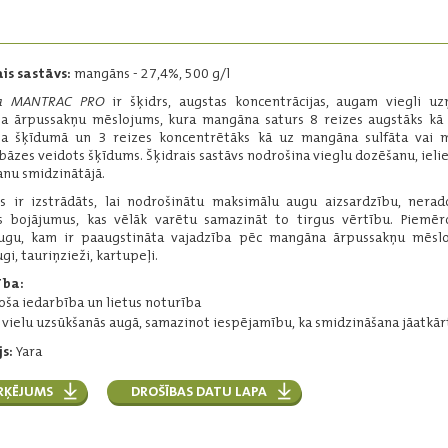
Ārpussakņu mēslojums rapsim ar
būtiskākajiem mikroelementiem.
Iepakojums:
10 l
is sastāvs:
mangāns - 27,4%, 500 g/l
Pamatsastāvs
:
ta MANTRAC PRO
ir šķidrs, augstas koncentrācijas, augam viegli 
mangāns - 4,6%
 ārpussakņu mēslojums, kura mangāna saturs 8 reizes augstāks kā 
slāpeklis - 4,5%
a šķīdumā un 3 reizes koncentrētāks kā uz mangāna sulfāta vai 
bors - 3,9%
 bāzes veidots šķīdums. Šķidrais sastāvs nodrošina vieglu dozēšanu, ieli
Lasīt vairāk
anu smidzinātājā.
s ir izstrādāts, lai nodrošinātu maksimālu augu aizsardzību, nera
 bojājumus, kas vēlāk varētu samazināt to tirgus vērtību. Piemēr
augu, kam ir paaugstināta vajadzība pēc mangāna ārpussakņu mēslo
YaraVita MANTRAC
i, tauriņzieži, kartupeļi.
PRO
ība:
toša iedarbība un lietus noturība
Augstas koncentrācijas mangāna
ārpussakņu mēslojums.
 vielu uzsūkšanās augā, samazinot iespējamību, ka smidzināšana jāatkār
Iepakojums:
5 l
s:
Yara
Pamatsastāvs
:
mangāns - 27,4%
RĶĒJUMS
DROŠĪBAS DATU LAPA
Lasīt vairāk