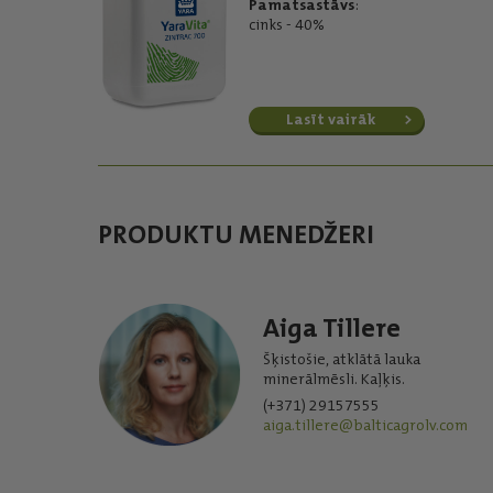
Pamatsastāvs
:
cinks - 40%
Lasīt vairāk
PRODUKTU MENEDŽERI
Aiga Tillere
Šķistošie, atklātā lauka
minerālmēsli. Kaļķis.
(+371) 29157555
aiga.tillere@balticagrolv.com