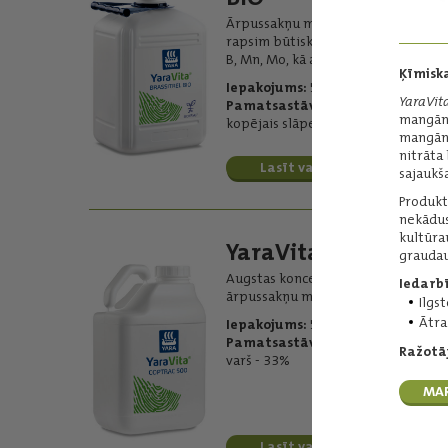
Ārpussakņu mēslojums, kas satur
rapsim būtiskos mikroelementuns
B, Mn, Mo, kā arī magniju un sēru.
Ķīmiska
Iepakojums:
5 l
YaraVi
Pamatsastāvs:
mangāna
kopējais slāpeklis - 75 g/l
mangān
nitrāta
Lasīt vairāk
sajaukš
Produkt
nekādus
kultūr
YaraVita COPTRAC
graudaug
Augstas koncentrācijas vara
Iedarb
ārpussakņu mēslojums.
Ilgs
Ātra
Iepakojums:
5 l
Pamatsastāvs
:
Ražotāj
varš - 33%
MA
Lasīt vairāk