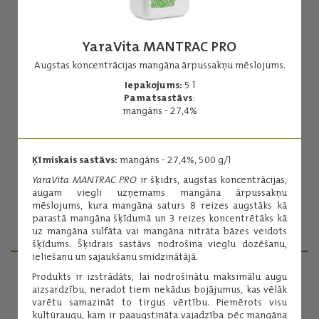
YaraVita MANTRAC PRO
Augstas koncentrācijas mangāna ārpussakņu mēslojums.
Iepakojums:
5 l
YaraVita BRASSITREL BIO
Pamatsastāvs
:
mangāns - 27,4%
Ārpussakņu mēslojums, kas satur rapsim būtiskos
mikroelementuns B, Mn, Mo, kā arī magniju un sēru.
Iepakojums:
5 l
Ķīmiskais sastāvs:
mangāns - 27,4%, 500 g/l
Pamatsastāvs:
kopējais slāpeklis - 75 g/l
YaraVita MANTRAC PRO
ir šķidrs, augstas koncentrācijas,
augam viegli uzņemams mangāna ārpussakņu
mēslojums, kura mangāna saturs 8 reizes augstāks kā
parastā mangāna šķīdumā un 3 reizes koncentrētāks kā
Lasīt vairāk
uz mangāna sulfāta vai mangāna nitrāta bāzes veidots
šķīdums. Šķidrais sastāvs nodrošina vieglu dozēšanu,
ieliešanu un sajaukšanu smidzinātājā.
Produkts ir izstrādāts, lai nodrošinātu maksimālu augu
aizsardzību, neradot tiem nekādus bojājumus, kas vēlāk
PRODUKTU MENEDŽERI
varētu samazināt to tirgus vērtību. Piemērots visu
kultūraugu, kam ir paaugstināta vajadzība pēc mangāna