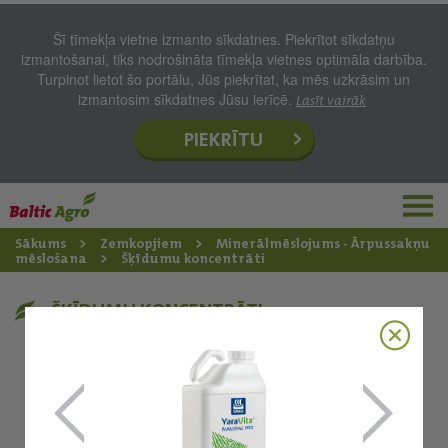
Šī tīmekļa vietne izmanto sīkdatnes. Piekrītot sīkdatņu
izmantošanai, tiks nodrošināta tīmekļa vietnes optimāla darbība.
Turpinot lietot šo portālu, Jūs piekrītat, ka mēs uzkrāsim un
izmantosim sīkdatnes Jūsu ierīcē.
Lasīt vairāk
PIEKRĪTU
Sākums
Zemkopjiem
Minerālmēslojums - Ārpussakņu
mēslošana
Šķīdumu koncentrāti
ŠĶĪDUMU KONCENTRĀTI