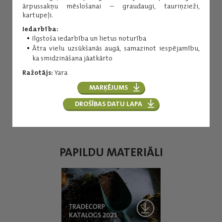
ārpussakņu mēslošanai – graudaugi, tauriņzieži,
kartupeļi.
Iedarbība:
Ilgstoša iedarbība un lietus noturība
Ātra vielu uzsūkšanās augā, samazinot iespējamību,
ka smidzināšana jāatkārto
Aiga Tillere
Ražotājs:
Yara
MARĶĒJUMS
Šķistošie, atklātā lauka
minerālmēsli. Kaļķis.
DROŠĪBAS DATU LAPA
(+371) 29157555
aiga.tillere@balticagrolv.com
PAPILDU MATERIĀLI