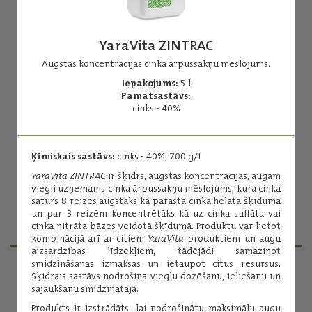
YaraVita ZINTRAC
Augstas koncentrācijas cinka ārpussakņu mēslojums.
Iepakojums:
5 l
YaraVita BRASSITREL BIO
Pamatsastāvs
:
cinks - 40%
Ārpussakņu mēslojums, kas satur rapsim būtiskos
mikroelementuns B, Mn, Mo, kā arī magniju un sēru.
Iepakojums:
5 l
Ķīmiskais sastāvs:
cinks - 40%, 700 g/l
Pamatsastāvs:
kopējais slāpeklis - 75 g/l
YaraVita ZINTRAC
ir šķidrs, augstas koncentrācijas, augam
viegli uzņemams cinka ārpussakņu mēslojums, kura cinka
saturs 8 reizes augstāks kā parastā cinka helāta šķīdumā
un par 3 reizēm koncentrētāks kā uz cinka sulfāta vai
Lasīt vairāk
cinka nitrāta bāzes veidotā šķīdumā. Produktu var lietot
kombinācijā arī ar citiem
YaraVita
produktiem un augu
aizsardzības līdzekļiem, tādējādi samazinot
smidzināšanas izmaksas un ietaupot citus resursus.
Šķidrais sastāvs nodrošina vieglu dozēšanu, ieliešanu un
PRODUKTU MENEDŽERI
sajaukšanu smidzinātājā.
Produkts ir izstrādāts, lai nodrošinātu maksimālu augu