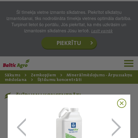
Šī tīmekļa vietne izmanto sīkdatnes. Piekrītot sīkdatņu
izmantošanai, tiks nodrošināta tīmekļa vietnes optimāla darbība.
Turpinot lietot šo portālu, Jūs piekrītat, ka mēs uzkrāsim un
izmantosim sīkdatnes Jūsu ierīcē.
Lasīt vairāk
PIEKRĪTU
Sākums
Zemkopjiem
Minerālmēslojums - Ārpussakņu
mēslošana
Šķīdumu koncentrāti
ŠĶĪDUMU KONCENTRĀTI