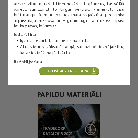
aizsardzību, neradot tiem nekādus bojājumus, kas vēlāk
varētu samazināt to tirgus vērtību. Piemērots visu
kultūraugu, kam ir paaugstināta vajadzība pēc cinka
ārpussakņu mēslošanai – graudaugi, tauriņzieži, īpaši
lauka pupas, kukurūza.
Iedarbība:
Igstoša iedarbība un lietus noturība
Aiga Tillere
Ātra vielu uzsūkšanās augā, samazinot iespējamību,
ka smidzināšana jāatkārto
Šķistošie, atklātā lauka
minerālmēsli. Kaļķis.
Ražotājs:
Yara
(+371) 29157555
DROŠĪBAS DATU LAPA
aiga.tillere@balticagrolv.com
PAPILDU MATERIĀLI