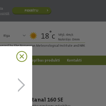
āla
PIEKRĪTU
 vairāk
°
18
c
Vējš: 4m/s
Rīga
Nokrišņi: 0mm
ivered by the Norvegian Meteorological Institute and NRK
apstrāde
Dārzkopības produkti
Kontakti
Betanal 160 SE
Selektīvs pieskares iedarbības