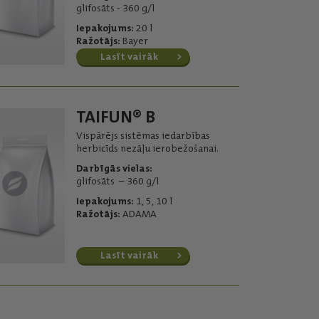
glifosāts - 360 g/l
Iepakojums:
20 l
Ražotājs:
Bayer
Lasīt vairāk
TAIFUN® B
Vispārējs sistēmas iedarbības
herbicīds nezāļu ierobežošanai.
Darbīgās vielas:
glifosāts – 360 g/l
Iepakojums:
1, 5, 10 l
Ražotājs:
ADAMA
Lasīt vairāk