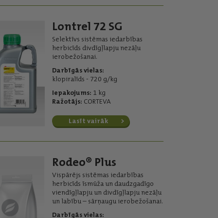
Lontrel 72 SG
Selektīvs sistēmas iedarbības
herbicīds divdīgļlapju nezāļu
ierobežošanai.
Darbīgās vielas:
klopiralīds - 720 g/kg
Iepakojums:
1 kg
Ražotājs:
CORTEVA
Lasīt vairāk
Rodeo® Plus
Vispārējs sistēmas iedarbības
herbicīds īsmūža un daudzgadīgo
viendīgļlapju un divdīgļlapju nezāļu
un labību – sārņaugu ierobežošanai.
Darbīgās vielas: