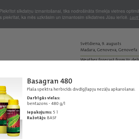
Piekrītot sīkdatņu izmantošanai, tiks nodrošināta tīmekļa vietnes optim
Jūs piekrītat, ka mēs uzkrāsim un izmantosim sīkdatnes Jūsu ierīcē.
Lasīt
Svētdiena, 9. augusts
Madara, Genoveva, Genovefa
Weather forecast from Yr, del
kopjiem
Lopkopjiem
Basagran 480
Ražas iepirkums
Graudu pirm
Plaša spektra herbicīds divdīgļlapju nezāļu apkarošanai.
ļi - Herbicīdi
Citi herbicīdi
Darbīgās vielas:
bentazons - 480 g/l
Iepakojums:
5 l
Ražotājs:
BASF
Basagran 480
Plaša spektra herbicīds divdīgļlapju