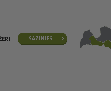
SAZINIES
ŽERI