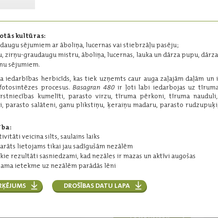
nezāļu apkarošanai.
Darbīgās vielas:
bentazons - 480 g/l
otās kultūras:
Iepakojums:
5 l
daugu sējumiem ar āboliņa, lucernas vai stiebrzāļu pasēju;
Ražotājs:
BASF
u, zirņu-graudaugu mistru, āboliņa, lucernas, lauka un dārza pupu, dārz
inu sējumiem.
a iedarbības herbicīds, kas tiek uzņemts caur auga zaļajām daļām un
Lasīt vairāk
fotosintēzes procesus.
Basagran 480
ir ļoti labi iedarbojas uz tīruma
ārstniecības kumelīti, parasto virzu, tīruma pērkoni, tīruma nauduli
i, parasto salāteni, ganu plikstiņu, ķeraiņu madaru, parasto rudzupuķi
Butoxone
ība:
Selektīvs sistēmas
ivitāti veicina silts, saulains laiks
iedarbības herbicīds
arāts lietojams tikai jau sadīgušām nezālēm
īsmūža un daudzgadīgo
kie rezultāti sasniedzami, kad nezāles ir mazas un aktīvi augošas
divdīgļlapju nezāļu
ama ietekme uz nezālēm parādās lēni
apkarošanai.
Darbīgās vielas:
RĶĒJUMS
DROŠĪBAS DATU LAPA
MCPB - 400 g/l
Iepakojums:
10 l
Ražotājs:
Nufarm