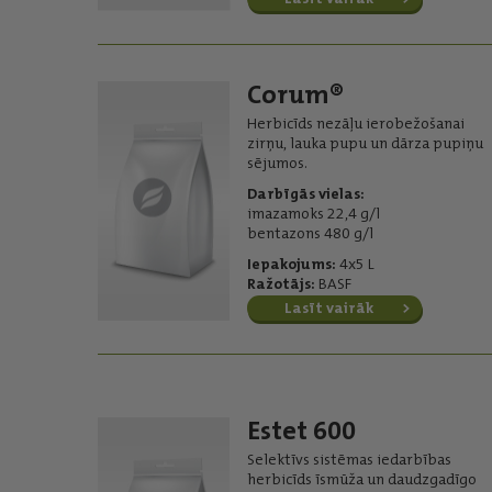
Corum®
Herbicīds nezāļu ierobežošanai
zirņu, lauka pupu un dārza pupiņu
sējumos.
Darbīgās vielas:
imazamoks 22,4 g/l
bentazons 480 g/l
Iepakojums:
4x5 L
Ražotājs:
BASF
Lasīt vairāk
Estet 600
Selektīvs sistēmas iedarbības
herbicīds īsmūža un daudzgadīgo