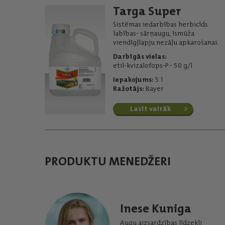
Targa Super
Sistēmas iedarbības herbicīds
labības- sārņaugu, īsmūža
viendīgļlapju nezāļu apkarošanai.
Darbīgās vielas:
etil-kvizalofops-P - 50 g/l
Iepakojums:
5 l
Ražotājs:
Bayer
Lasīt vairāk
PRODUKTU MENEDŽERI
Inese Kuniga
Augu aizsardzības līdzekļi