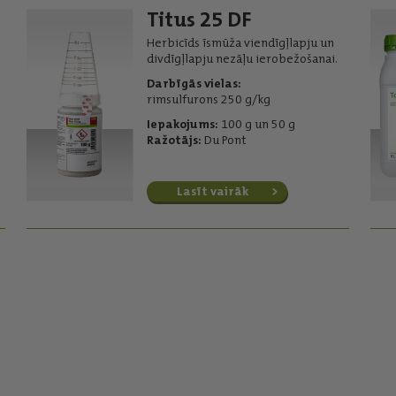
Titus 25 DF
Herbicīds īsmūža viendīgļlapju un
divdīgļlapju nezāļu ierobežošanai.
Darbīgās vielas:
rimsulfurons 250 g/kg
Iepakojums:
100 g un 50 g
Ražotājs:
Du Pont
Lasīt vairāk