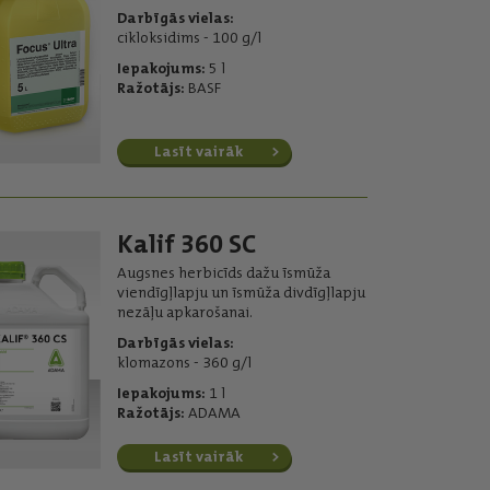
Darbīgās vielas:
cikloksidims - 100 g/l
Iepakojums:
5 l
Ražotājs:
BASF
Lasīt vairāk
Kalif 360 SC
Augsnes herbicīds dažu īsmūža
viendīgļlapju un īsmūža divdīgļlapju
nezāļu apkarošanai.
Darbīgās vielas:
klomazons - 360 g/l
Iepakojums:
1 l
Ražotājs:
ADAMA
Lasīt vairāk