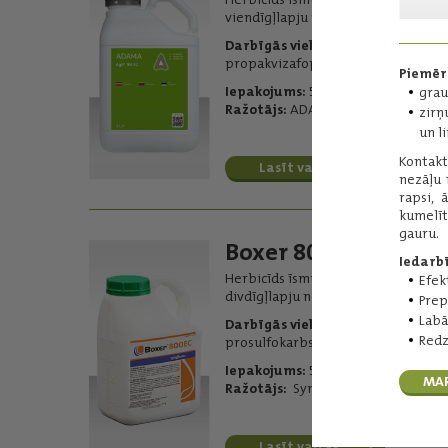
viendīgļlapju nezāļu apkarošanai.
Darbīgās vielas:
propakvizafops - 100 g/l
Piemēr
Iepakojums:
5 l
grau
Ražotājs:
ADAMA
zirņ
un l
Kontakt
Lasīt vairāk
nezāļu 
rapsi, 
kumelīt
gauru.
Boxer 800 EC
Iedarb
Herbicīds īsmūža viendīgļlapju un
Efekt
divdīgļlapju nezāļu ierobežošanai.
Prep
Labā
Darbīgās vielas:
Redz
prosulfokarbs - 800 g/l
Iepakojums:
5 l
MA
Ražotājs:
Syngenta
Lasīt vairāk