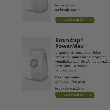
Iepakojums:
5 l
Ražotājs:
Bayer
Lasīt vairāk
Roundup®
PowerMax
Vispārējs sistēmas iedarbības
herbicīds īsmūža un daudzgadīgo
viendīgļlapju un divdīgļlapju nezāļ
un labību – sārņaugu –
ierobežošanai.
Darbīgās vielas:
glifosāts - 720 g/kg
Iepakojums:
10 kg
Ražotājs:
Bayer
Lasīt vairāk