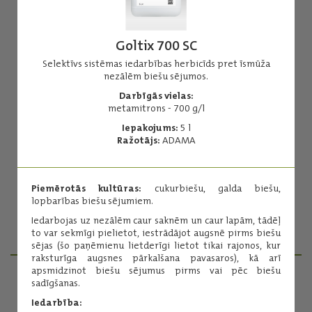
Goltix 700 SC
Selektīvs sistēmas iedarbības herbicīds pret īsmūža
nezālēm biešu sējumos.
Agil 100 EC
Darbīgās vielas:
metamitrons - 700 g/l
Herbicīds īsmūža un daudzgadīgo viendīgļlapju nezāļu
apkarošanai.
Iepakojums:
5 l
Ražotājs:
ADAMA
Darbīgās vielas:
propakvizafops - 100 g/l
Iepakojums:
5 l
Piemērotās kultūras:
cukurbiešu, galda biešu,
Ražotājs:
ADAMA
lopbarības biešu sējumiem.
Iedarbojas uz nezālēm caur saknēm un caur lapām, tādēļ
Lasīt vairāk
to var sekmīgi pielietot, iestrādājot augsnē pirms biešu
sējas (šo paņēmienu lietderīgi lietot tikai rajonos, kur
raksturīga augsnes pārkalšana pavasaros), kā arī
apsmidzinot biešu sējumus pirms vai pēc biešu
sadīgšanas.
PRODUKTU MENEDŽERI
Iedarbība: