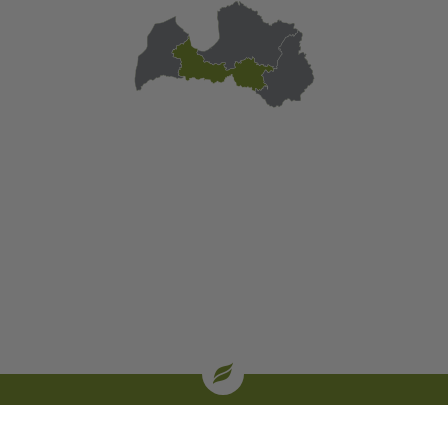
| oglekļa sertifikāti