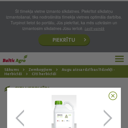
Šī tīmekļa vietne izmanto sīkdatnes. Piekrītot sīkdatņu
izmantošanai, tiks nodrošināta tīmekļa vietnes optimāla darbība.
Turpinot lietot šo portālu, Jūs piekrītat, ka mēs uzkrāsim un
izmantosim sīkdatnes Jūsu ierīcē.
Lasīt vairāk
PIEKRĪTU
Sākums
Zemkopjiem
Augu aizsardzības līdzekļi -
Herbicīdi
Citi herbicīdi
CITI HERBICĪDI