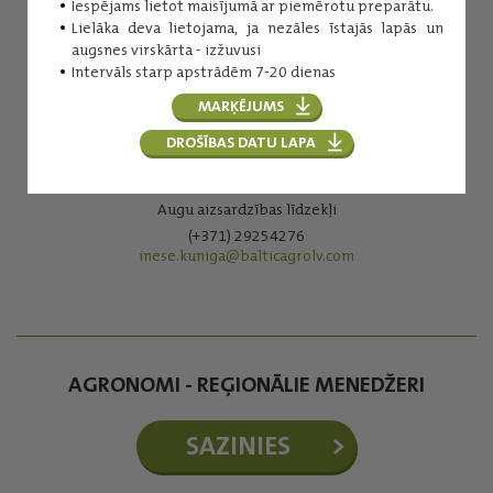
Iespējams lietot maisījumā ar piemērotu preparātu.
Lielāka deva lietojama, ja nezāles īstajās lapās un
augsnes virskārta - izžuvusi
Intervāls starp apstrādēm 7-20 dienas
MARĶĒJUMS
DROŠĪBAS DATU LAPA
Inese Kuniga
Augu aizsardzības līdzekļi
(+371) 29254276
inese.kuniga@balticagrolv.com
AGRONOMI - REĢIONĀLIE MENEDŽERI
SAZINIES