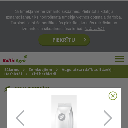
Šī tīmekļa vietne izmanto sīkdatnes. Piekrītot sīkdatņu
izmantošanai, tiks nodrošināta tīmekļa vietnes optimāla darbība.
Turpinot lietot šo portālu, Jūs piekrītat, ka mēs uzkrāsim un
izmantosim sīkdatnes Jūsu ierīcē.
Lasīt vairāk
PIEKRĪTU
Sākums
Zemkopjiem
Augu aizsardzības līdzekļi -
Herbicīdi
Citi herbicīdi
CITI HERBICĪDI