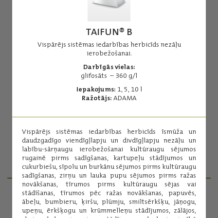
TAIFUN® B
Vispārējs sistēmas iedarbības herbicīds nezāļu
ierobežošanai.
Agil 100 EC
Darbīgās vielas:
glifosāts – 360 g/l
Herbicīds īsmūža un daudzgadīgo viendīgļlapju nezāļu
apkarošanai.
Iepakojums:
1, 5, 10 l
Ražotājs:
ADAMA
Darbīgās vielas:
propakvizafops - 100 g/l
Iepakojums:
5 l
Vispārējs sistēmas iedarbības herbicīds īsmūža un
Ražotājs:
ADAMA
daudzgadīgo viendīgļlapju un divdīgļlapju nezāļu un
labību-sārņaugu ierobežošanai kultūraugu sējumos
rugainē pirms sadīgšanas, kartupeļu stādījumos un
Lasīt vairāk
cukurbiešu, sīpolu un burkānu sējumos pirms kultūraugu
sadīgšanas, zirņu un lauka pupu sējumos pirms ražas
novākšanas, tīrumos pirms kultūraugu sējas vai
stādīšanas, tīrumos pēc ražas novākšanas, papuvēs,
ābeļu, bumbieru, ķiršu, plūmju, smiltsērkšķu, jāņogu,
PRODUKTU MENEDŽERI
upeņu, ērkšķogu un krūmmelleņu stādījumos, zālājos,