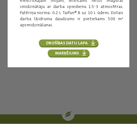
elektriskajām līnijām, ieteicams lietot muguras
smidzinātāju ar darba spiedienu 1.5-3 atmosfēras.
Patēriņa norma: 0.2 L Taifun® B uz 10 L ūdens. Dotais
darba šķidruma daudzums ir pietiekams 500 m²
apsmidzināšanai.
DROŠĪBAS DATU LAPA
MARĶĒJUMS
| oglekļa sertifikāti