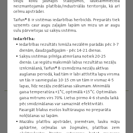
skuju koku jaunajos stādījumos, lauksaimniecībā
neizmantojamās platībās/industriālās teritorijās, kā arī
celmu apstrādei.
Taifun® B ir sistēmas iedarbības herbicīds. Preparāts tiek
uzņemts caur augu zaļajām lapām un mizu un ar augu
sulu pārvietojas uz sakņu sistēmu.
Iedarbība:
Iedarbības rezultāts īsmūža nezālēm parādās pēc 3-7
Inese Kuniga
dienām, daudzgadīgajām - pēc 14-21 dienas.
Sakņu sistēmas pilnīga atmiršana notiek 20-25
Augu aizsardzības līdzekļi
dienās. Lai iegūtu maksimāli labus rezultātus nezāļu
(+371) 29254276
iznīcināšanā, Taifun® B izsmidzina nezāļu aktīvas
inese.kuniga@balticagrolv.com
augšanas periodā, kad tām ir labi attīstīta lapu virsma
un tās ir sasniegušas 10-15 cm un tām ir vismaz 4-5
lapas, līdz nezāļu ziedēšanas sākumam. Minimālā
gaisa temperatūra +1°C, optimālā +15°C. Optimālais
gaisa mitrums virs 70%. Lietus pirmo 4-6 stundu laikā
AGRONOMI - REĢIONĀLIE MENEDŽERI
pēc smidzināšanas var samazināt efektivitāti.
Pasargāt blakus esošos kultūraugus no preparāta
nokļūšanas uz lapām.
SAZINIES
Mazāku platību apstrādei, piemēram, lauku māju
apkārtne, ceļmalas un žogmales, platības zem