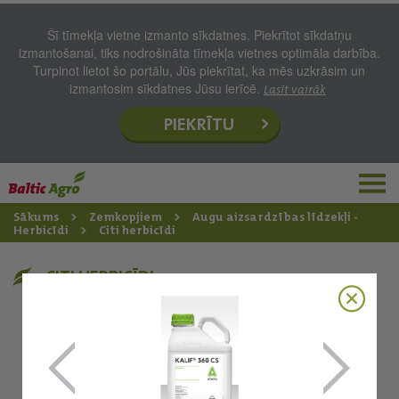
Šī tīmekļa vietne izmanto sīkdatnes. Piekrītot sīkdatņu
izmantošanai, tiks nodrošināta tīmekļa vietnes optimāla darbība.
Turpinot lietot šo portālu, Jūs piekrītat, ka mēs uzkrāsim un
izmantosim sīkdatnes Jūsu ierīcē.
Lasīt vairāk
PIEKRĪTU
Sākums
Zemkopjiem
Augu aizsardzības līdzekļi -
Herbicīdi
Citi herbicīdi
CITI HERBICĪDI