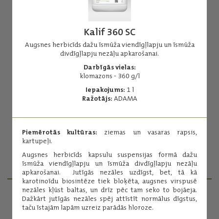
Kalif 360 SC
Augsnes herbicīds dažu īsmūža viendīgļlapju un īsmūža
divdīgļlapju nezāļu apkarošanai.
Agil 100 EC
Darbīgās vielas:
klomazons - 360 g/l
Herbicīds īsmūža un daudzgadīgo viendīgļlapju nezāļu
apkarošanai.
Iepakojums:
1 l
Ražotājs:
ADAMA
Darbīgās vielas:
propakvizafops - 100 g/l
Iepakojums:
5 l
Piemērotās kultūras:
ziemas un vasaras rapsis,
Ražotājs:
ADAMA
kartupeļi.
Augsnes herbicīds kapsulu suspensijas formā dažu
Lasīt vairāk
īsmūža viendīgļlapju un īsmūža divdīgļlapju nezāļu
apkarošanai. Jutīgās nezāles uzdīgst, bet, tā kā
karotinoīdu biosintēze tiek bloķēta, augsnes virspusē
nezāles kļūst baltas, un drīz pēc tam seko to bojāeja.
Dažkārt jutīgās nezāles spēj attīstīt normālus dīgstus,
PRODUKTU MENEDŽERI
taču īstajām lapām uzreiz parādās hloroze.