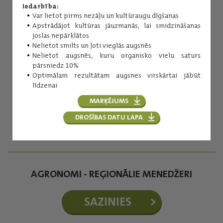
Iedarbība:
Var lietot pirms nezāļu un kultūraugu dīgšanas
Apstrādājot kultūras jāuzmanās, lai smidzināšanas
joslas nepārklātos
Nelietot smilts un ļoti vieglās augsnēs
Nelietot augsnēs, kuru organisko vielu saturs
pārsniedz 10%
Optimālam rezultātam augsnes virskārtai jābūt
Inese Kuniga
līdzenai
Augu aizsardzības līdzekļi
MARĶĒJUMS
(+371) 29254276
inese.kuniga@balticagrolv.com
DROŠĪBAS DATU LAPA
AGRONOMI - REĢIONĀLIE MENEDŽERI
SAZINIES