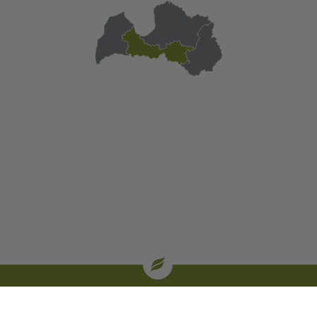
| oglekļa sertifikāti