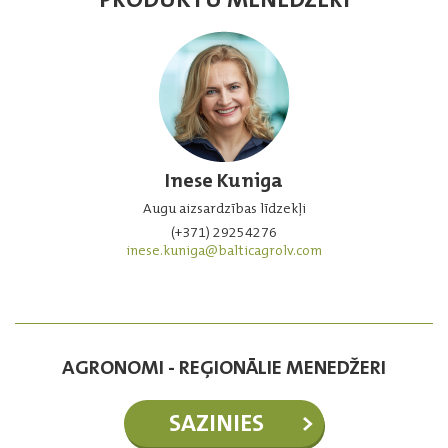
Inese Kuniga
Augu aizsardzības līdzekļi
(+371) 29254276
inese.kuniga@balticagrolv.com
AGRONOMI - REĢIONĀLIE MENEDŽERI
SAZINIES