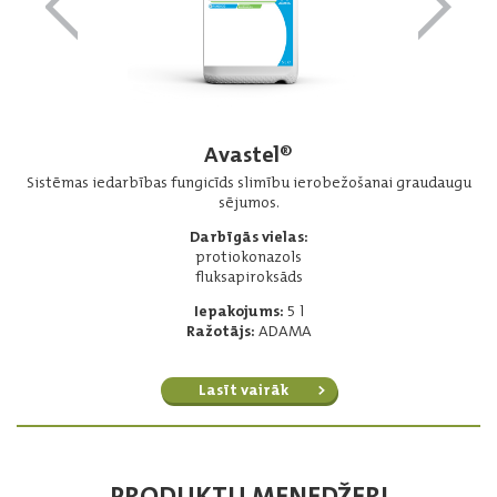
Avastel®
Sistēmas iedarbības fungicīds slimību ierobežošanai graudaugu
sējumos.
Darbīgās vielas:
protiokonazols
fluksapiroksāds
Iepakojums:
5 l
Ražotājs:
ADAMA
Lasīt vairāk
PRODUKTU MENEDŽERI