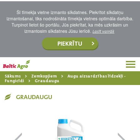
Šī tīmekļa vietne izmanto sīkdatnes. Piekrītot sīkdatņu
izmantošanai, tiks nodrošināta tīmekļa vietnes optimāla darbība.
Turpinot lietot šo portālu, Jūs piekrītat, ka mēs uzkrāsim un
izmantosim sīkdatnes Jūsu ierīcē.
Lasīt vairāk
PIEKRĪTU
Sākums
Zemkopjiem
Augu aizsardzības līdzekļi -
Fungicīdi
Graudaugu
GRAUDAUGU