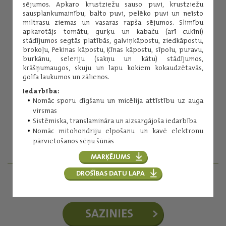
sējumos. Apkaro krustziežu sauso puvi, krustziežu
sausplankumainību, balto puvi, pelēko puvi un neīsto
miltrasu ziemas un vasaras rapša sējumos. Slimību
apkarotājs tomātu, gurķu un kabaču (arī cukīni)
stādījumos segtās platībās, galviņkāpostu, ziedkāpostu,
brokoļu, Pekinas kāpostu, Ķīnas kāpostu, sīpolu, puravu,
burkānu, seleriju (sakņu un kātu) stādījumos,
krāšņumaugos, skuju un lapu kokiem kokaudzētavās,
golfa laukumos un zālienos.
Inese Kuniga
Iedarbība:
Nomāc sporu dīgšanu un micēlija attīstību uz auga
Augu aizsardzības līdzekļi
virsmas
(+371) 29254276
Sistēmiska, translamināra un aizsargājoša iedarbība
inese.kuniga@balticagrolv.com
Nomāc mitohondriju elpošanu un kavē elektronu
pārvietošanos sēņu šūnās
MARĶĒJUMS
DROŠĪBAS DATU LAPA
AGRONOMI - REĢIONĀLIE MENEDŽERI
SAZINIES