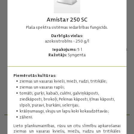
Amistar 250 SC
Plaša spektra sistēmas iedarbības fungicīds.
Darbīgās vielas:
Avastel®
azoksistrobīns - 250 g/l
Sistēmas iedarbības fungicīds slimību ierobežošanai graudaugu
Iepakojums:
5 l
sējumos.
Ražotājs:
Syngenta
Darbīgās vielas:
protiokonazols
fluksapiroksāds
Piemērotās kultūras:
ziemas un vasaras kvieši, mieži, rudzi, tritikāle;
Iepakojums:
5 l
ziemas un vasaras rapši;
Ražotājs:
ADAMA
tomāti, gurķi, kabači, cukīni, galviņkāposti,
ziedkāposti, brokoļi, Pekinas kāposti, Ķīnas kāposti,
sīpoli, puravi, burkāni, selerijas;
Lasīt vairāk
krāšņumaugi, skuju un lapu koki kokaudzētavās;
zālieni.
Lieto plankumainības, rūsu un citu slimību apkarošanai
ziemas un vasaras kviešu, miežu, rudzu un tritikāles
PRODUKTU MENEDŽERI