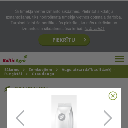
Šī tīmekļa vietne izmanto sīkdatnes. Piekrītot sīkdatņu
izmantošanai, tiks nodrošināta tīmekļa vietnes optimāla darbība.
Turpinot lietot šo portālu, Jūs piekrītat, ka mēs uzkrāsim un
izmantosim sīkdatnes Jūsu ierīcē.
Lasīt vairāk
PIEKRĪTU
Sākums
Zemkopjiem
Augu aizsardzības līdzekļi -
Fungicīdi
Graudaugu
GRAUDAUGU