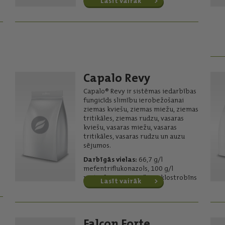
Lasīt vairāk
Capalo Revy
Capalo® Revy ir sistēmas iedarbības
fungicīds slimību ierobežošanai
ziemas kviešu, ziemas miežu, ziemas
tritikāles, ziemas rudzu, vasaras
kviešu, vasaras miežu, vasaras
tritikāles, vasaras rudzu un auzu
sējumos.
Darbīgās vielas:
66,7 g/l
mefentriflukonazols, 100 g/l
metrafenons, 80 g/l piraklostrobīns
Lasīt vairāk
Falcon Forte