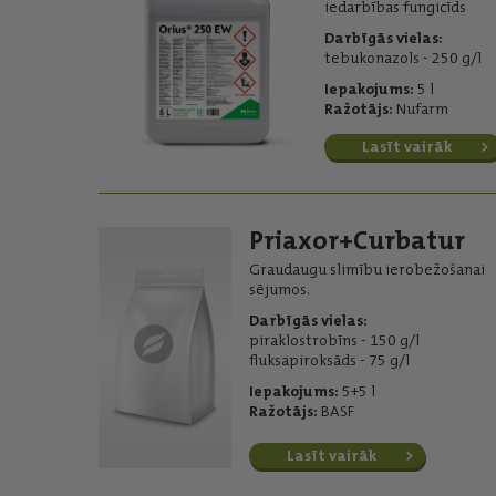
iedarbības fungicīds
Darbīgās vielas:
tebukonazols - 250 g/l
Iepakojums:
5 l
Ražotājs:
Nufarm
Lasīt vairāk
Priaxor+Curbatur
Graudaugu slimību ierobežošanai
sējumos.
Darbīgās vielas:
piraklostrobīns - 150 g/l
fluksapiroksāds - 75 g/l
Iepakojums:
5+5 l
Ražotājs:
BASF
Lasīt vairāk