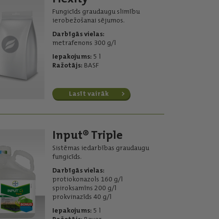
Fungicīds graudaugu slimību
ierobežošanai sējumos.
Darbīgās vielas:
metrafenons 300 g/l
Iepakojums:
5 l
Ražotājs:
BASF
Lasīt vairāk
Input® Triple
Sistēmas iedarbības graudaugu
fungicīds.
Darbīgās vielas:
protiokonazols 160 g/l
spiroksamīns 200 g/l
prokvinazīds 40 g/l
Iepakojums:
5 l