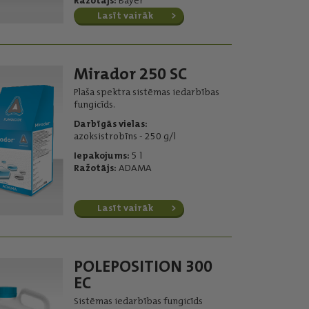
Ražotājs:
Bayer
Lasīt vairāk
Mirador 250 SC
Plaša spektra sistēmas iedarbības
fungicīds.
Darbīgās vielas:
azoksistrobīns - 250 g/l
Iepakojums:
5 l
Ražotājs:
ADAMA
Lasīt vairāk
POLEPOSITION 300
EC
Sistēmas iedarbības fungicīds