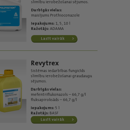
slimību ierobežošanai sējumos.
Darbīgās vielas:
maisījums Prothioconazole
Iepakojums:
1, 5, 10 l
Ražotājs:
ADAMA
Lasīt vairāk
Revytrex
Sistēmas iedarbības fungicīds
slimību ierobežošanai graudaugu
sējumos.
Darbīgās vielas:
mefentriflukonazols – 66,7 g/l
fluksapiroksāds – 66,7 g/l
Iepakojums:
5 l
Ražotājs:
BASF
Lasīt vairāk