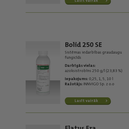
Lasīt vairāk
Bolid 250 SE
Sistēmas iedarbības graudaugu
fungicīds
Darbīgās vielas:
azoksistrobīns 250 g/l (23,83 %)
Iepakojums:
0,25, 1, 5, 10 l
Ražotājs:
INNVIGO Sp. z o.o
Lasīt vairāk
Elatus Era