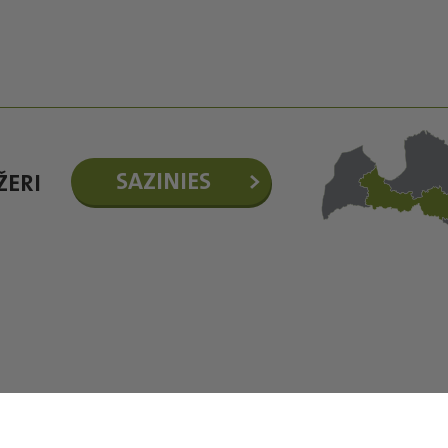
SAZINIES
ŽERI