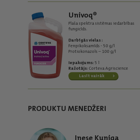
Univoq®
Plaša spektra sistēmas iedarbības
fungicīds.
Darbīgās vielas :
Fenpikoksamīds - 50 g/l
Protiokonazols – 100 g/l
Iepakojums:
5 l
Ražotājs:
Corteva Agriscience
Lasīt vairāk
PRODUKTU MENEDŽERI
Inese Kuniga