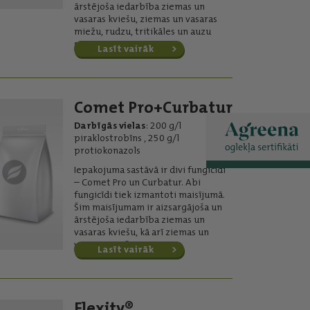
ārstējoša iedarbība ziemas un
vasaras kviešu, ziemas un vasaras
miežu, rudzu, tritikāles un auzu
sējumos.
Lasīt vairāk
Comet Pro+Curbatur
Darbīgās vielas
: 200 g/l
piraklostrobīns , 250 g/l
protiokonazols
Iepakojuma sastāvā ir divi fungicīdi
– Comet Pro un Curbatur. Abi
fungicīdi tiek izmantoti maisījumā.
Šim maisījumam ir aizsargājoša un
ārstējoša iedarbība ziemas un
vasaras kviešu, kā arī ziemas un
vasaras miežu sējumos.
Lasīt vairāk
Flexity®