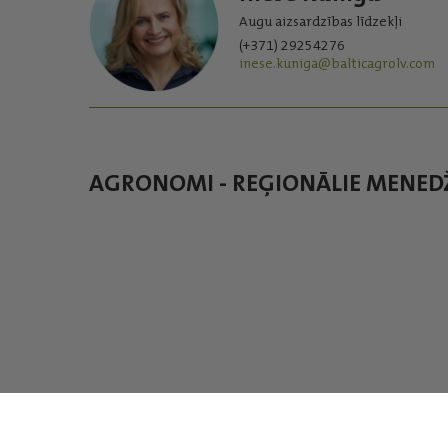
Augu aizsardzības līdzekļi
(+371) 29254276
inese.kuniga@balticagrolv.com
AGRONOMI - REĢIONĀLIE MENED