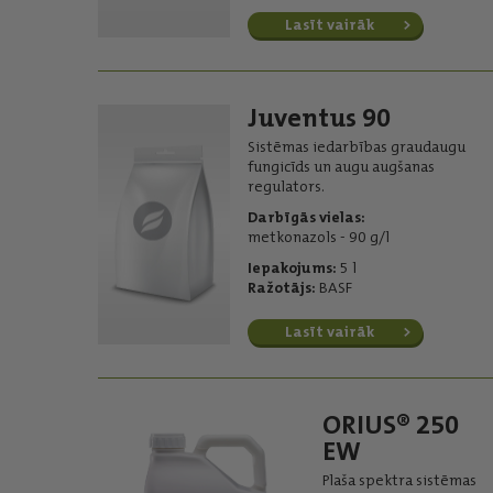
Lasīt vairāk
Juventus 90
Sistēmas iedarbības graudaugu
fungicīds un augu augšanas
regulators.
Darbīgās vielas:
metkonazols - 90 g/l
Iepakojums:
5 l
Ražotājs:
BASF
Lasīt vairāk
ORIUS® 250
EW
Plaša spektra sistēmas