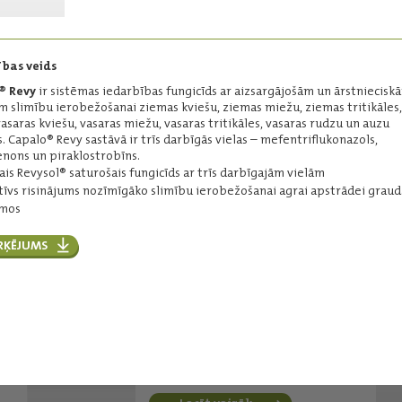
fungicīds.
Darbīgās vielas:
azoksistrobīns - 250 g/l
bas veids
Iepakojums:
5 l
® Revy
ir sistēmas iedarbības fungicīds ar aizsargājošām un ārstniecisk
Ražotājs:
Syngenta
m slimību ierobežošanai ziemas kviešu, ziemas miežu, ziemas tritikāles
asaras kviešu, vasaras miežu, vasaras tritikāles, vasaras rudzu un auzu
. Capalo® Revy sastāvā ir trīs darbīgās vielas – mefentriflukonazols,
Lasīt vairāk
nons un piraklostrobīns.
ais Revysol® saturošais fungicīds ar trīs darbīgajām vielām
tīvs risinājums nozīmīgāko slimību ierobežošanai agrai apstrādei grau
umos
Balaya®
RĶĒJUMS
Fungicīds graudaugu slimību
ierobežošanai sējumos.
Darbīgās vielas:
mefentriflukonazols - 100 g/l
piraklostrobīns - 100 g/l
Iepakojums:
5 l
Ražotājs:
BASF