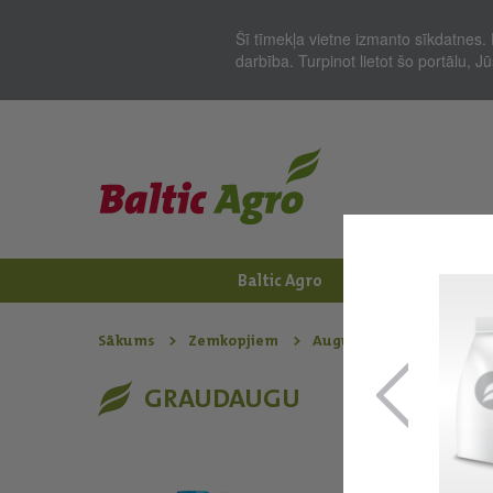
Šī tīmekļa vietne izmanto sīkdatnes. 
darbība. Turpinot lietot šo portālu, 
Baltic Agro
Jaunumi
Zem
Sākums
Zemkopjiem
Augu aizsardzības līdzek
GRAUDAUGU
Avastel®
Sistēmas iedarbība