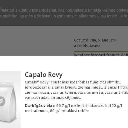
Piekrītot sīkdatņu izmantošanai, tiks nodrošināta tīmekļa vietnes optim
Jūs piekrītat, ka mēs uzkrāsim un izmantosim sīkdatnes Jūsu ierīcē.
Lasīt
Ceturtdiena, 6. augusts
Askolds, Aisma
Weather forecast from Yr, del
kopjiem
Lopkopjiem
Capalo Revy
Ražas iepirkums
Graudu pirm
Capalo® Revy ir sistēmas iedarbības fungicīds slimību
ierobežošanai ziemas kviešu, ziemas miežu, ziemas tritikā
ļi - Fungicīdi
Graudaugu
ziemas rudzu, vasaras kviešu, vasaras miežu, vasaras tritik
vasaras rudzu un auzu sējumos.
Darbīgās vielas:
66,7 g/l mefentriflukonazols, 100 g/l
metrafenons, 80 g/l piraklostrobīns
Amistar 250 SC
s
Plaša spektra sistēmas iedarbības