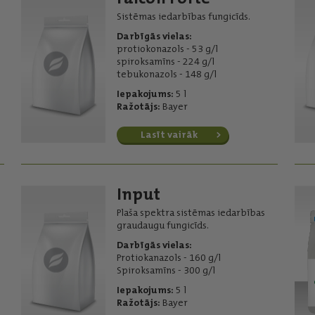
Sistēmas iedarbības fungicīds.
Darbīgās vielas:
protiokonazols - 53 g/l
spiroksamīns - 224 g/l
tebukonazols - 148 g/l
Iepakojums:
5 l
Ražotājs:
Bayer
Lasīt vairāk
Input
Plaša spektra sistēmas iedarbības
graudaugu fungicīds.
Darbīgās vielas:
Protiokanazols - 160 g/l
Spiroksamīns - 300 g/l
Iepakojums:
5 l
Ražotājs:
Bayer