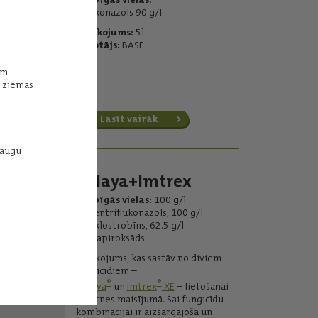
metkonazols 90 g/l
Iepakojums:
5l
Ražotājs:
BASF
ām
, ziemas
Lasīt vairāk
daugu
Balaya+Imtrex
Darbīgās vielas
: 100 g/l
mefentriflukonazols, 100 g/l
piraklostrobīns, 62.5 g/l
fluksapiroksāds
Iepakojums, kas sastāv no diviem
fungicīdiem –
®
®
Balaya
un
Imtrex
XE
– lietošanai
tvertnes maisījumā. Šai fungicīdu
kombinācijai ir aizsargājoša un