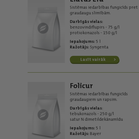
Sistēmas iedarbības fungicīds pret
graudaugu slimībām.
Darbīgās vielas:
benzovindiflupirs - 75 g/l
protiokonazols - 150 g/l
Iepakojums:
5 l
Ražotājs:
Syngenta
Lasīt vairāk
Folicur
Sistēmas iedarbības fungicīds
graudaugiem un rapsim.
Darbīgās vielas
:
tebukonazols - 250 g/l
satur N dimetildekānamīdu
Iepakojums:
5 l
Ražotājs:
Bayer