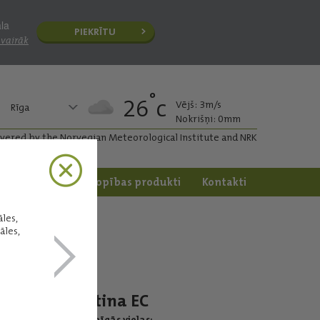
āla
PIEKRĪTU
 vairāk
°
26
c
Vējš: 3m/s
Rīga
Nokrišņi: 0mm
ivered by the Norvegian Meteorological Institute and NRK
apstrāde
Dārzkopības produkti
Kontakti
les,
āles,
Artina EC
Darbīgās vielas: