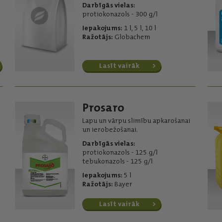
Darbīgās vielas:
protiokonazols - 300 g/l
Iepakojums:
1 l, 5 l, 10 l
Ražotājs:
Globachem
Lasīt vairāk
Prosaro
Lapu un vārpu slimību apkarošanai
un ierobežošanai.
Darbīgās vielas:
protiokonazols - 125 g/l
tebukonazols - 125 g/l
Iepakojums:
5 l
Ražotājs:
Bayer
Lasīt vairāk