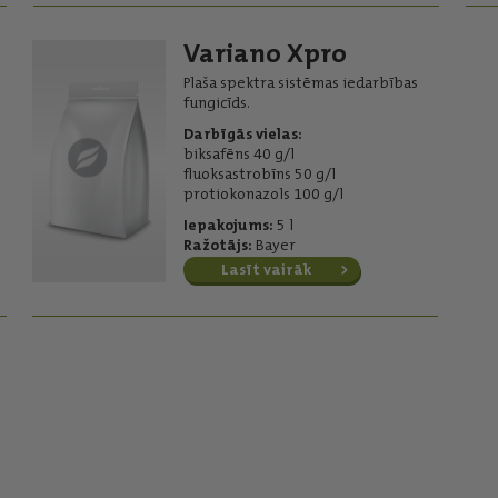
Variano Xpro
Plaša spektra sistēmas iedarbības
fungicīds.
Darbīgās vielas:
biksafēns 40 g/l
fluoksastrobīns 50 g/l
protiokonazols 100 g/l
Iepakojums:
5 l
Ražotājs:
Bayer
Lasīt vairāk