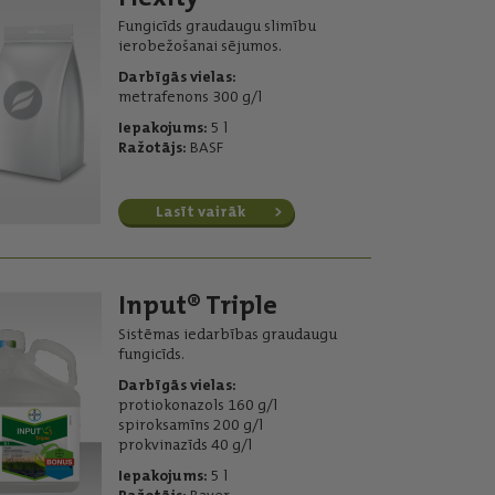
Fungicīds graudaugu slimību
ierobežošanai sējumos.
Darbīgās vielas:
metrafenons 300 g/l
Iepakojums:
5 l
Ražotājs:
BASF
Lasīt vairāk
Input® Triple
Sistēmas iedarbības graudaugu
fungicīds.
Darbīgās vielas:
protiokonazols 160 g/l
spiroksamīns 200 g/l
prokvinazīds 40 g/l
Iepakojums:
5 l