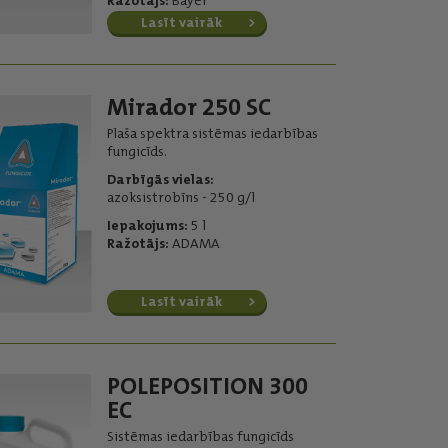
Ražotājs:
Bayer
Lasīt vairāk
Mirador 250 SC
Plaša spektra sistēmas iedarbības
fungicīds.
Darbīgās vielas:
azoksistrobīns - 250 g/l
Iepakojums:
5 l
Ražotājs:
ADAMA
Lasīt vairāk
POLEPOSITION 300
EC
Sistēmas iedarbības fungicīds