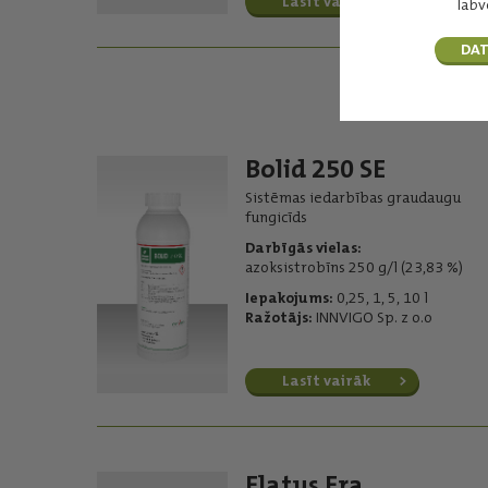
Lasīt vairāk
labv
DAT
Bolid 250 SE
Sistēmas iedarbības graudaugu
fungicīds
Darbīgās vielas:
azoksistrobīns 250 g/l (23,83 %)
Iepakojums:
0,25, 1, 5, 10 l
Ražotājs:
INNVIGO Sp. z o.o
Lasīt vairāk
Elatus Era