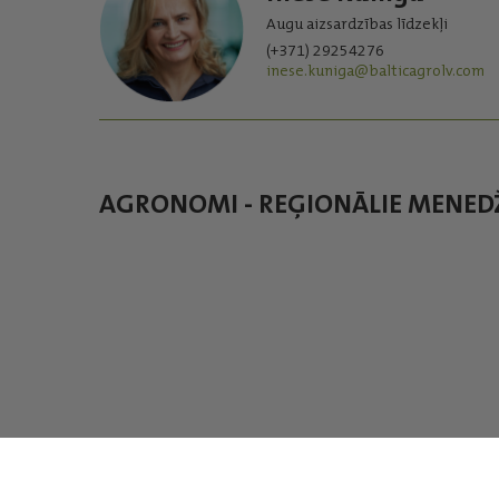
Augu aizsardzības līdzekļi
(+371) 29254276
inese.kuniga@balticagrolv.com
AGRONOMI - REĢIONĀLIE MENED