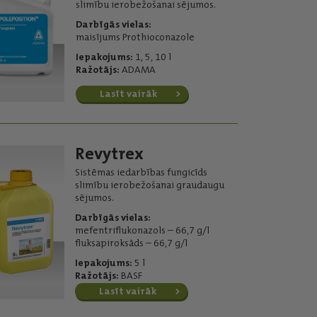
slimību ierobežošanai sējumos.
Darbīgās vielas:
maisījums Prothioconazole
Iepakojums:
1, 5, 10 l
Ražotājs:
ADAMA
Lasīt vairāk
Revytrex
Sistēmas iedarbības fungicīds
slimību ierobežošanai graudaugu
sējumos.
Darbīgās vielas:
mefentriflukonazols – 66,7 g/l
fluksapiroksāds – 66,7 g/l
Iepakojums:
5 l
Ražotājs:
BASF
Lasīt vairāk