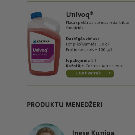
Univoq®
Plaša spektra sistēmas iedarbības
fungicīds.
Darbīgās vielas :
Fenpikoksamīds - 50 g/l
Protiokonazols – 100 g/l
Iepakojums:
5 l
Ražotājs:
Corteva Agriscience
Lasīt vairāk
PRODUKTU MENEDŽERI
Inese Kuniga