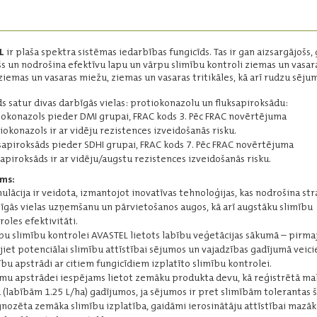
fungicīds.
Darbīgās vielas:
azoksistrobīns - 250 g/l
L
ir plaša spektra sistēmas iedarbības fungicīds. Tas ir gan aizsargājošs,
šs un nodrošina efektīvu lapu un vārpu slimību kontroli ziemas un vasar
Iepakojums:
5 l
 ziemas un vasaras miežu, ziemas un vasaras tritikāles, kā arī rudzu sēju
Ražotājs:
Syngenta
ds satur divas darbīgās vielas: protiokonazolu un fluksapiroksādu:
iokonazols pieder DMI grupai, FRAC kods 3. Pēc FRAC novērtējuma
Lasīt vairāk
iokonazols ir ar vidēju rezistences izveidošanās risku.
sapiroksāds pieder SDHI grupai, FRAC kods 7. Pēc FRAC novērtējuma
sapiroksāds ir ar vidēju/augstu rezistences izveidošanās risku.
Balaya®
ms:
ulācija ir veidota, izmantojot inovatīvas tehnoloģijas, kas nodrošina st
Fungicīds graudaugu slimību
īgās vielas uzņemšanu un pārvietošanos augos, kā arī augstāku slimību
ierobežošanai sējumos.
roles efektivitāti.
Darbīgās vielas:
apu slimību kontrolei AVASTEL lietots labību veģetācijas sākumā – pirma
mefentriflukonazols - 100 g/l
jiet potenciālai slimību attīstībai sējumos un vajadzības gadījumā veici
piraklostrobīns - 100 g/l
ību apstrādi ar citiem fungicīdiem izplatīto slimību kontrolei.
Iepakojums:
5 l
mu apstrādei iespējams lietot zemāku produkta devu, kā reģistrētā ma
Ražotājs:
BASF
 (labībām 1.25 L/ha) gadījumos, ja sējumos ir pret slimībām tolerantas š
nozēta zemāka slimību izplatība, gaidāmi ierosinātāju attīstībai mazāk