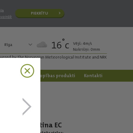
āla
PIEKRĪTU
 vairāk
°
16
c
Vējš: 4m/s
Rīga
Nokrišņi: 0mm
ivered by the Norvegian Meteorological Institute and NRK
apstrāde
Dārzkopības produkti
Kontakti
Artina EC
Darbīgās vielas: