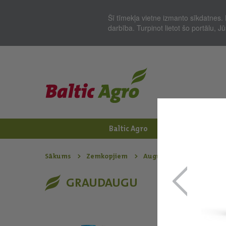
Šī tīmekļa vietne izmanto sīkdatnes. 
darbība. Turpinot lietot šo portālu, 
Baltic Agro
Jaunumi
Zem
Sākums
Zemkopjiem
Augu aizsardzības līdzek
GRAUDAUGU
Avastel®
Sistēmas iedarbība