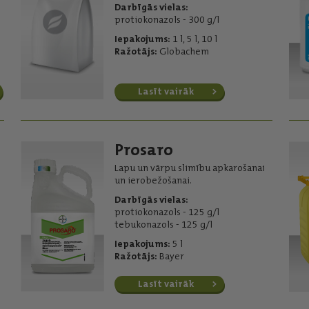
Darbīgās vielas:
protiokonazols - 300 g/l
Iepakojums:
1 l, 5 l, 10 l
Ražotājs:
Globachem
Lasīt vairāk
Prosaro
Lapu un vārpu slimību apkarošanai
un ierobežošanai.
Darbīgās vielas:
protiokonazols - 125 g/l
tebukonazols - 125 g/l
Iepakojums:
5 l
Ražotājs:
Bayer
Lasīt vairāk