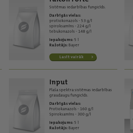
Sistēmas iedarbības fungicīds.
Darbīgās vielas:
protiokonazols - 53 g/l
spiroksamīns - 224 g/l
tebukonazols - 148 g/l
Iepakojums:
5 l
Ražotājs:
Bayer
Lasīt vairāk
Input
Plaša spektra sistēmas iedarbības
graudaugu fungicīds.
Darbīgās vielas:
Protiokanazols - 160 g/l
Spiroksamīns - 300 g/l
Iepakojums:
5 l
Ražotājs:
Bayer