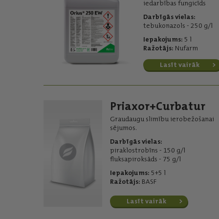
iedarbības fungicīds
Darbīgās vielas:
tebukonazols - 250 g/l
Iepakojums:
5 l
Ražotājs:
Nufarm
Lasīt vairāk
Priaxor+Curbatur
Graudaugu slimību ierobežošanai
sējumos.
Darbīgās vielas:
piraklostrobīns - 150 g/l
fluksapiroksāds - 75 g/l
Iepakojums:
5+5 l
Ražotājs:
BASF
Lasīt vairāk