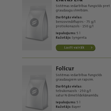
Sistēmas iedarbības fungicīds pret
graudaugu slimībām.
Darbīgās vielas:
benzovindiflupirs - 75 g/l
protiokonazols - 150 g/l
Iepakojums:
5 l
Ražotājs:
Syngenta
Lasīt vairāk
Folicur
Sistēmas iedarbības fungicīds
graudaugiem un rapsim.
Darbīgās vielas
:
tebukonazols - 250 g/l
satur N dimetildekānamīdu
Iepakojums:
5 l
Ražotājs:
Bayer