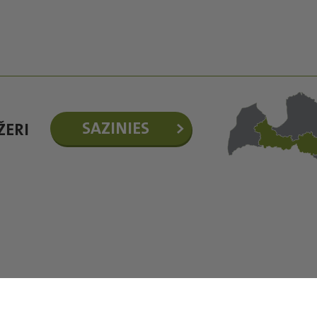
SAZINIES
ŽERI