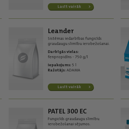
Lasīt vairāk
Leander
Sistēmas iedarbības fungicīds
graudaugu slimību ierobežošanai.
Darbīgās vielas:
fenpropidīns - 750 g/l
Iepakojums:
5 l
Ražotājs:
ADAMA
Lasīt vairāk
PATEL 300 EC
Fungicīds graudaugu slimību
ierobežošanai sējumos.