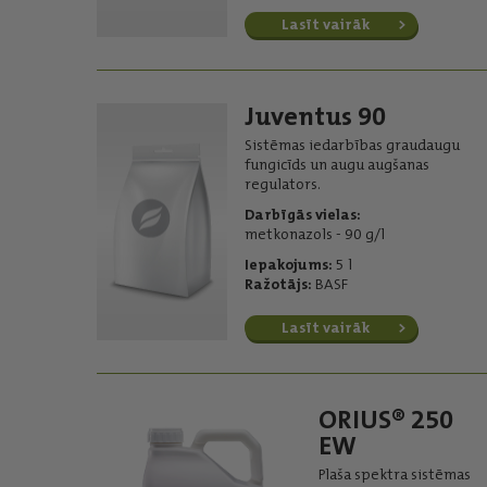
Lasīt vairāk
Juventus 90
Sistēmas iedarbības graudaugu
fungicīds un augu augšanas
regulators.
Darbīgās vielas:
metkonazols - 90 g/l
Iepakojums:
5 l
Ražotājs:
BASF
Lasīt vairāk
ORIUS® 250
EW
Plaša spektra sistēmas