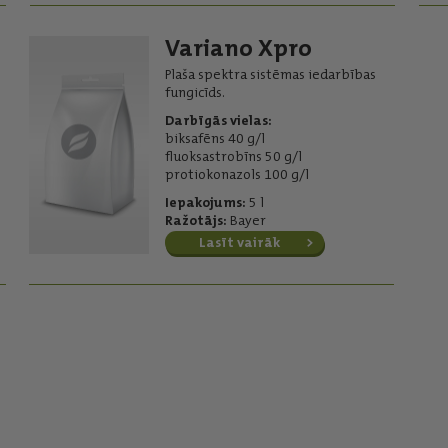
Variano Xpro
Plaša spektra sistēmas iedarbības
fungicīds.
Darbīgās vielas:
biksafēns 40 g/l
fluoksastrobīns 50 g/l
protiokonazols 100 g/l
Iepakojums:
5 l
Ražotājs:
Bayer
Lasīt vairāk