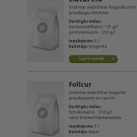
Sistēmas iedarbības fungicīds pret
graudaugu slimībām.
Darbīgās vielas:
benzovindiflupirs - 75 g/l
protiokonazols - 150 g/l
Iepakojums:
5 l
Ražotājs:
Syngenta
Lasīt vairāk
Folicur
Sistēmas iedarbības fungicīds
graudaugiem un rapsim.
Darbīgās vielas
:
tebukonazols - 250 g/l
satur N dimetildekānamīdu
Iepakojums:
5 l
Ražotājs:
Bayer