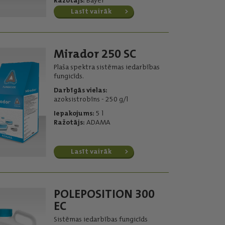
Ražotājs:
Bayer
Lasīt vairāk
Mirador 250 SC
Plaša spektra sistēmas iedarbības
fungicīds.
Darbīgās vielas:
azoksistrobīns - 250 g/l
Iepakojums:
5 l
Ražotājs:
ADAMA
Lasīt vairāk
POLEPOSITION 300
EC
Sistēmas iedarbības fungicīds