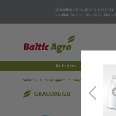
Šī tīmekļa vietne izmanto sīkdatnes. 
darbība. Turpinot lietot šo portālu, 
Baltic Agro
Jaunumi
Zem
Sākums
Zemkopjiem
Augu aizsardzības līdzek
GRAUDAUGU
Avastel®
Sistēmas iedarbība