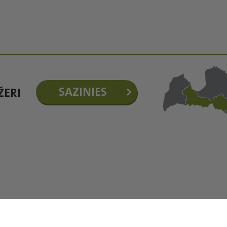
SAZINIES
ŽERI