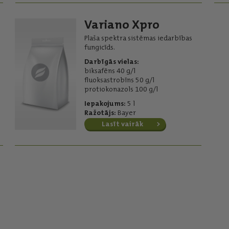
Variano Xpro
Plaša spektra sistēmas iedarbības
fungicīds.
Darbīgās vielas:
biksafēns 40 g/l
fluoksastrobīns 50 g/l
protiokonazols 100 g/l
Iepakojums:
5 l
Ražotājs:
Bayer
Lasīt vairāk