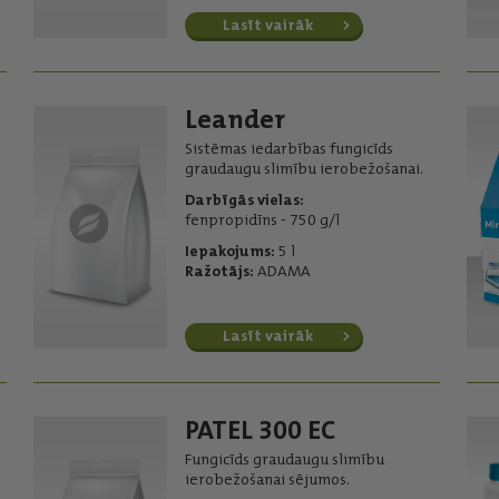
Lasīt vairāk
Leander
Sistēmas iedarbības fungicīds
graudaugu slimību ierobežošanai.
Darbīgās vielas:
fenpropidīns - 750 g/l
Iepakojums:
5 l
Ražotājs:
ADAMA
Lasīt vairāk
PATEL 300 EC
Fungicīds graudaugu slimību
ierobežošanai sējumos.