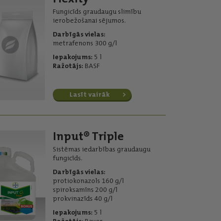
Fungicīds graudaugu slimību
ierobežošanai sējumos.
Darbīgās vielas:
metrafenons 300 g/l
Iepakojums:
5 l
Ražotājs:
BASF
Lasīt vairāk
Input® Triple
Sistēmas iedarbības graudaugu
fungicīds.
Darbīgās vielas:
protiokonazols 160 g/l
spiroksamīns 200 g/l
prokvinazīds 40 g/l
Iepakojums:
5 l