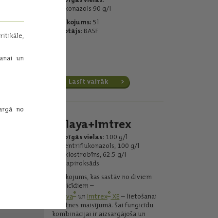
metkonazols 90 g/l
Iepakojums:
5l
Ražotājs:
BASF
itikāle,
šanai un
Lasīt vairāk
sargā no
Balaya+Imtrex
Darbīgās vielas
: 100 g/l
mefentriflukonazols, 100 g/l
piraklostrobīns, 62.5 g/l
fluksapiroksāds
Iepakojums, kas sastāv no diviem
fungicīdiem –
®
®
Balaya
un
Imtrex
XE
– lietošanai
tvertnes maisījumā. Šai fungicīdu
kombinācijai ir aizsargājoša un