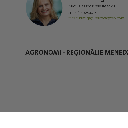
Augu aizsardzības līdzekļi
(+371) 29254276
inese.kuniga@balticagrolv.com
AGRONOMI - REĢIONĀLIE MENED