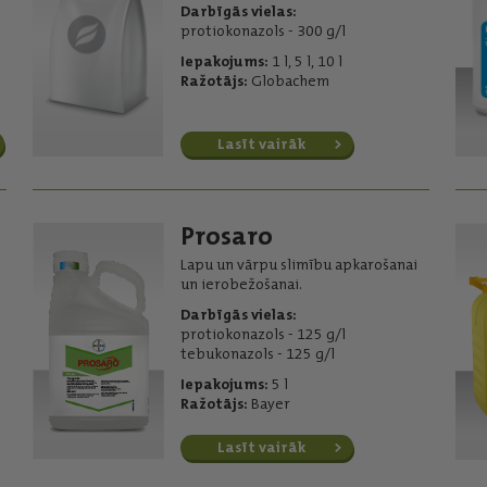
Darbīgās vielas:
protiokonazols - 300 g/l
Iepakojums:
1 l, 5 l, 10 l
Ražotājs:
Globachem
Lasīt vairāk
Prosaro
Lapu un vārpu slimību apkarošanai
un ierobežošanai.
Darbīgās vielas:
protiokonazols - 125 g/l
tebukonazols - 125 g/l
Iepakojums:
5 l
Ražotājs:
Bayer
Lasīt vairāk