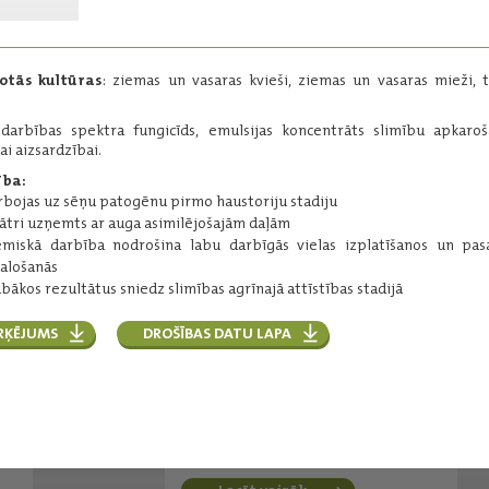
fungicīds.
Darbīgās vielas:
azoksistrobīns - 250 g/l
otās kultūras
: ziemas un vasaras kvieši, ziemas un vasaras mieži, tr
Iepakojums:
5 l
Ražotājs:
Syngenta
edarbības spektra fungicīds, emulsijas koncentrāts slimību apkaro
gai aizsardzībai.
ība:
Lasīt vairāk
rbojas uz sēņu patogēnu pirmo haustoriju stadiju
 ātri uzņemts ar auga asimilējošajām daļām
ēmiskā darbība nodrošina labu darbīgās vielas izplatīšanos un pa
alošanās
Balaya®
abākos rezultātus sniedz slimības agrīnajā attīstības stadijā
Fungicīds graudaugu slimību
ierobežošanai sējumos.
RĶĒJUMS
DROŠĪBAS DATU LAPA
Darbīgās vielas:
mefentriflukonazols - 100 g/l
piraklostrobīns - 100 g/l
Iepakojums:
5 l
Ražotājs:
BASF