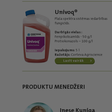
Univoq®
Plaša spektra sistēmas iedarbības
fungicīds.
Darbīgās vielas :
Fenpikoksamīds - 50 g/l
Protiokonazols – 100 g/l
Iepakojums:
5 l
Ražotājs:
Corteva Agriscience
Lasīt vairāk
PRODUKTU MENEDŽERI
Inese Kuniga