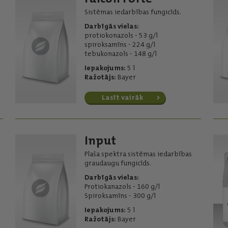
Sistēmas iedarbības fungicīds.
Darbīgās vielas:
protiokonazols - 53 g/l
spiroksamīns - 224 g/l
tebukonazols - 148 g/l
Iepakojums:
5 l
Ražotājs:
Bayer
Lasīt vairāk
Input
Plaša spektra sistēmas iedarbības
graudaugu fungicīds.
Darbīgās vielas:
Protiokanazols - 160 g/l
Spiroksamīns - 300 g/l
Iepakojums:
5 l
Ražotājs:
Bayer