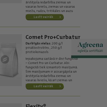
ārstējoša iedarbība ziemas un
vasaras kviešu, ziemas un vasaras
miežu, rudzu, tritikāles un auzu
sējumos.
Lasīt vairāk
Comet Pro+Curbatur
Darbīgās vielas
: 200 g/l
piraklostrobīns , 250 g/l
protiokonazols
Iepakojuma sastāvā ir divi fungicīdi
– Comet Pro un Curbatur. Abi
fungicīdi tiek izmantoti maisījumā.
Šim maisījumam ir aizsargājoša un
ārstējoša iedarbība ziemas un
vasaras kviešu, kā arī ziemas un
vasaras miežu sējumos.
Lasīt vairāk
Flexity®