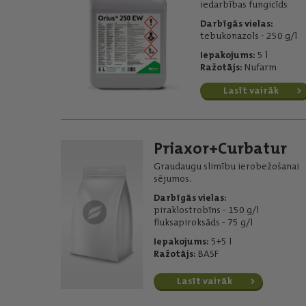
iedarbības fungicīds
Darbīgās vielas:
tebukonazols - 250 g/l
Iepakojums:
5 l
Ražotājs:
Nufarm
Lasīt vairāk
Priaxor+Curbatur
Graudaugu slimību ierobežošanai
sējumos.
Darbīgās vielas:
piraklostrobīns - 150 g/l
fluksapiroksāds - 75 g/l
Iepakojums:
5+5 l
Ražotājs:
BASF
Lasīt vairāk