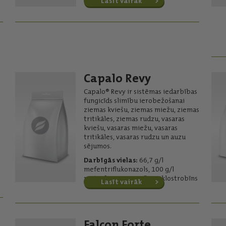
Lasīt vairāk
Capalo Revy
Capalo® Revy ir sistēmas iedarbības
fungicīds slimību ierobežošanai
ziemas kviešu, ziemas miežu, ziemas
tritikāles, ziemas rudzu, vasaras
kviešu, vasaras miežu, vasaras
tritikāles, vasaras rudzu un auzu
sējumos.
Darbīgās vielas:
66,7 g/l
mefentriflukonazols, 100 g/l
metrafenons, 80 g/l piraklostrobīns
Lasīt vairāk
Falcon Forte