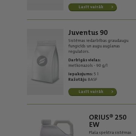
Lasīt vairāk
Juventus 90
Sistēmas iedarbības graudaugu
fungicīds un augu augšanas
regulators.
Darbīgās vielas:
metkonazols - 90 g/l
Iepakojums:
5 l
Ražotājs:
BASF
Lasīt vairāk
ORIUS® 250
EW
Plaša spektra sistēmas