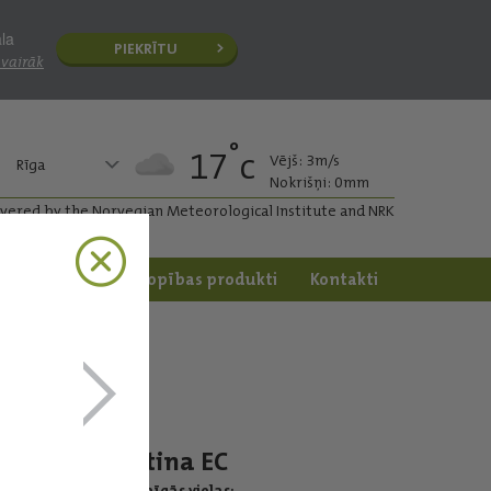
āla
PIEKRĪTU
 vairāk
°
17
c
Vējš: 3m/s
Rīga
Nokrišņi: 0mm
ivered by the Norvegian Meteorological Institute and NRK
apstrāde
Dārzkopības produkti
Kontakti
Artina EC
Darbīgās vielas: