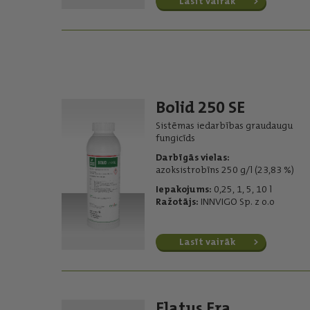
Lasīt vairāk
Bolid 250 SE
Sistēmas iedarbības graudaugu
fungicīds
Darbīgās vielas:
azoksistrobīns 250 g/l (23,83 %)
Iepakojums:
0,25, 1, 5, 10 l
Ražotājs:
INNVIGO Sp. z o.o
Lasīt vairāk
Elatus Era