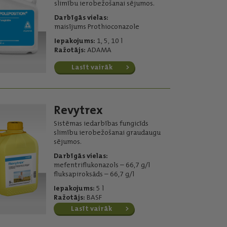
slimību ierobežošanai sējumos.
Darbīgās vielas:
maisījums Prothioconazole
Iepakojums:
1, 5, 10 l
Ražotājs:
ADAMA
Lasīt vairāk
Revytrex
Sistēmas iedarbības fungicīds
slimību ierobežošanai graudaugu
sējumos.
Darbīgās vielas:
mefentriflukonazols – 66,7 g/l
fluksapiroksāds – 66,7 g/l
Iepakojums:
5 l
Ražotājs:
BASF
Lasīt vairāk