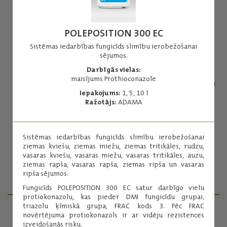
POLEPOSITION 300 EC
Sistēmas iedarbības fungicīds slimību ierobežošanai
sējumos.
Avastel®
Darbīgās vielas:
maisījums Prothioconazole
Sistēmas iedarbības fungicīds slimību ierobežošanai graudaugu
sējumos.
Iepakojums:
1, 5, 10 l
Ražotājs:
ADAMA
Darbīgās vielas:
protiokonazols
fluksapiroksāds
Sistēmas iedarbības fungicīds slimību ierobežošanai
Iepakojums:
5 l
ziemas kviešu, ziemas miežu, ziemas tritikāles, rudzu,
Ražotājs:
ADAMA
vasaras kviešu, vasaras miežu, vasaras tritikāles, auzu,
ziemas rapša, vasaras rapša, ziemas ripša un vasaras
ripša sējumos.
Lasīt vairāk
Fungicīds POLEPOSITION 300 EC satur darbīgo vielu
protiokonazolu, kas pieder DMI fungicīdu grupai,
triazolu ķīmiskā grupa, FRAC kods 3. Pēc FRAC
novērtējuma protiokonazols ir ar vidēju rezistences
PRODUKTU MENEDŽERI
izveidošanās risku.