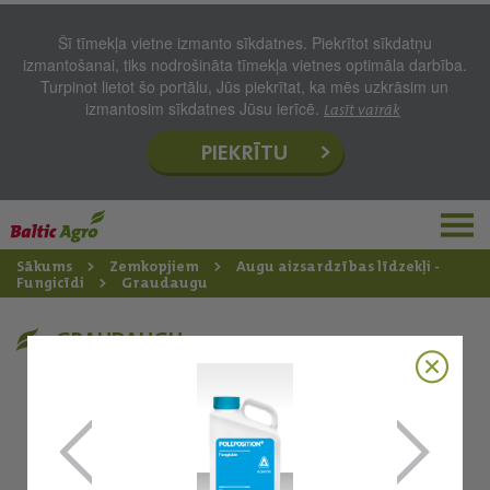
Šī tīmekļa vietne izmanto sīkdatnes. Piekrītot sīkdatņu
izmantošanai, tiks nodrošināta tīmekļa vietnes optimāla darbība.
Turpinot lietot šo portālu, Jūs piekrītat, ka mēs uzkrāsim un
izmantosim sīkdatnes Jūsu ierīcē.
Lasīt vairāk
PIEKRĪTU
Sākums
Zemkopjiem
Augu aizsardzības līdzekļi -
Fungicīdi
Graudaugu
GRAUDAUGU