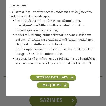
Lietojums:
Lai samazinātu rezistences izveidošanās risku, jāievēro
sekojošas rekomendācijas:
lietot saskaņā ar lietošanas norādījumiem uz
marķējumā norādīto slimību ierobežošanai un
norādītajos apstrādes laikos,
nelietot DMI fungicīdus atkārtoti sezonas laikā tam
pašam kultūraugam graudzāļu miltrasas, miežu lapu
Inese Kuniga
tīklplankumainības un stiebrzāļu
gredzenplankumainības ierobežošanai platībās, kur
Augu aizsardzības līdzekļi
ir augsta šo slimību intensitāte;
(+371) 29254276
sezonas laikā slimību ierobežošanai lietot fungicīdus
inese.kuniga@balticagrolv.com
ar citu iedarbības veidu, vai arī lietot POLEPOSITION
DROŠĪBAS DATU LAPA
MARĶĒJUMS
AGRONOMI - REĢIONĀLIE MENEDŽERI
SAZINIES