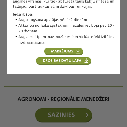
augsnes virsmas, kur tiek apturēta taukskābju sintēze un
tādējādi pārtrauktas šūnu dzīvības funkcijas.
Iedarbība:
Augu augšana apstājas pēc 1-2 dienām
Atkarībā no laika apstākļiem nezāles iet bojā pēc 10 -
20 dienām
Augsnes tipam nav nozīmes herbicīda efektivitātes
nodrošināšanai
Inese Kuniga
MARĶĒJUMS
Augu aizsardzības līdzekļi
DROŠĪBAS DATU LAPA
(+371) 29254276
inese.kuniga@balticagrolv.com
AGRONOMI - REĢIONĀLIE MENEDŽERI
SAZINIES