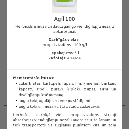
Agil 100
Herbicīds īsmūža un daudzgadīgo viendīgļlapju nezāļu
apkarošanai.
Agil 100
Darbīgās vielas:
propakvizafops - 100 g/l
Herbicīds īsmūža un daudzgadīgo viendīgļlapju nezāļu
apkarošanai.
Iepakojums:
5 l
Ražotājs:
ADAMA
Darbīgās vielas:
propakvizafops - 100 g/l
Iepakojums:
5 l
Piemērotās kultūras:
Ražotājs:
ADAMA
cukurbietes, kartupeļi, rapsis, lini, ķimenes, burkāni,
kāposti, sīpoli, puravi, ķiploki, pupas, zirņi un
divdīgļlapju krāšņumaugi
Lasīt vairāk
augļu koki, ogulāji un zemeņu stādījumi
augļu koki un meža kultūru stādu audzētavās
Herbicīda darbīgā viela propakvizafops strauji
absorbējas viendīgļlapju nezāļu augos caur to lapām un
PRODUKTU MENEDŽERI
tiek transportēts uz augšanas punktiem virs un zem