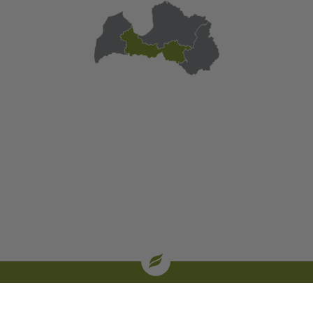
| oglekļa sertifikāti