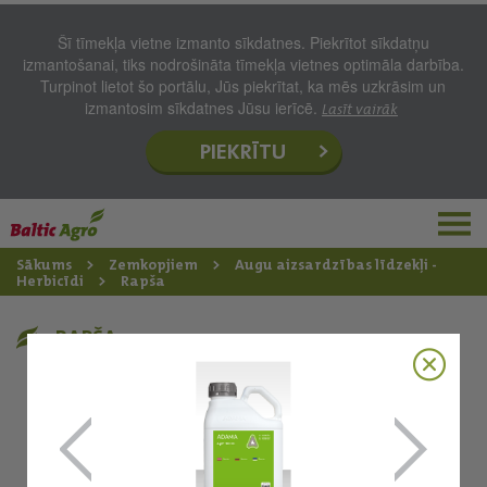
Šī tīmekļa vietne izmanto sīkdatnes. Piekrītot sīkdatņu
izmantošanai, tiks nodrošināta tīmekļa vietnes optimāla darbība.
Turpinot lietot šo portālu, Jūs piekrītat, ka mēs uzkrāsim un
izmantosim sīkdatnes Jūsu ierīcē.
Lasīt vairāk
PIEKRĪTU
Sākums
Zemkopjiem
Augu aizsardzības līdzekļi -
Herbicīdi
Rapša
RAPŠA