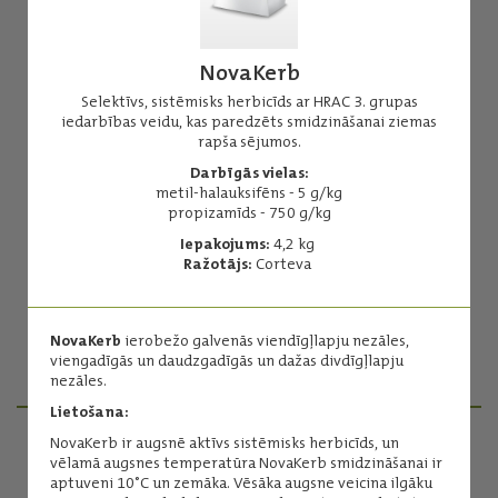
NovaKerb
Selektīvs, sistēmisks herbicīds ar HRAC 3. grupas
iedarbības veidu, kas paredzēts smidzināšanai ziemas
rapša sējumos.
Agil 100
Darbīgās vielas:
Herbicīds īsmūža un daudzgadīgo viendīgļlapju nezāļu
metil-halauksifēns - 5 g/kg
apkarošanai.
propizamīds - 750 g/kg
Darbīgās vielas:
Iepakojums:
4,2 kg
propakvizafops - 100 g/l
Ražotājs:
Corteva
Iepakojums:
5 l
Ražotājs:
ADAMA
NovaKerb
ierobežo galvenās viendīgļlapju nezāles,
viengadīgās un daudzgadīgās un dažas divdīgļlapju
Lasīt vairāk
nezāles.
Lietošana:
NovaKerb ir augsnē aktīvs sistēmisks herbicīds, un
vēlamā augsnes temperatūra NovaKerb smidzināšanai ir
PRODUKTU MENEDŽERI
aptuveni 10˚C un zemāka. Vēsāka augsne veicina ilgāku