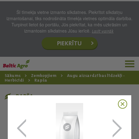
Šī tīmekļa vietne izmanto sīkdatnes. Piekrītot sīkdatņu
izmantošanai, tiks nodrošināta tīmekļa vietnes optimāla darbība.
Turpinot lietot šo portālu, Jūs piekrītat, ka mēs uzkrāsim un
izmantosim sīkdatnes Jūsu ierīcē.
Lasīt vairāk
PIEKRĪTU
Sākums
Zemkopjiem
Augu aizsardzības līdzekļi -
Herbicīdi
Rapša
RAPŠA