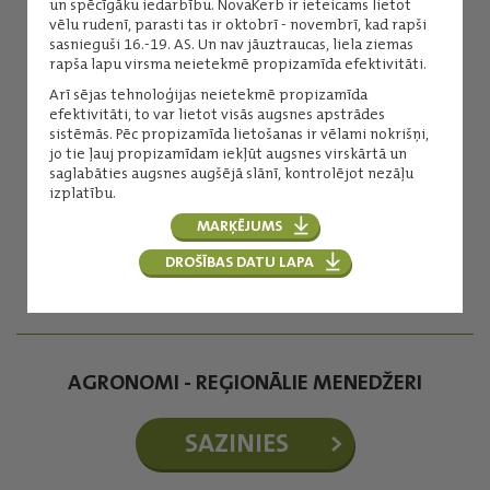
un spēcīgāku iedarbību. NovaKerb ir ieteicams lietot
vēlu rudenī, parasti tas ir oktobrī - novembrī, kad rapši
sasnieguši 16.-19. AS. Un nav jāuztraucas, liela ziemas
rapša lapu virsma neietekmē propizamīda efektivitāti.
Arī sējas tehnoloģijas neietekmē propizamīda
efektivitāti, to var lietot visās augsnes apstrādes
sistēmās. Pēc propizamīda lietošanas ir vēlami nokrišņi,
jo tie ļauj propizamīdam iekļūt augsnes virskārtā un
saglabāties augsnes augšējā slānī, kontrolējot nezāļu
Inese Kuniga
izplatību.
Augu aizsardzības līdzekļi
MARĶĒJUMS
(+371) 29254276
inese.kuniga@balticagrolv.com
DROŠĪBAS DATU LAPA
AGRONOMI - REĢIONĀLIE MENEDŽERI
SAZINIES