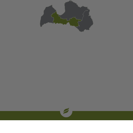
| oglekļa sertifikāti