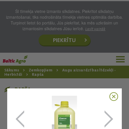
Šī tīmekļa vietne izmanto sīkdatnes. Piekrītot sīkdatņu
izmantošanai, tiks nodrošināta tīmekļa vietnes optimāla darbība.
Turpinot lietot šo portālu, Jūs piekrītat, ka mēs uzkrāsim un
izmantosim sīkdatnes Jūsu ierīcē.
Lasīt vairāk
PIEKRĪTU
Sākums
Zemkopjiem
Augu aizsardzības līdzekļi -
Herbicīdi
Rapša
RAPŠA