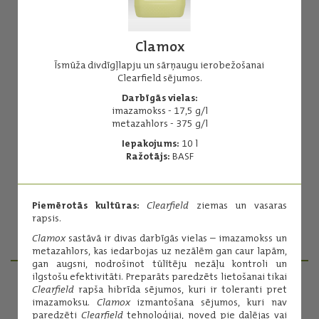
Clamox
Īsmūža divdīgļlapju un sārņaugu ierobežošanai
Clearfield sējumos.
Agil 100
Darbīgās vielas:
imazamokss - 17,5 g/l
Herbicīds īsmūža un daudzgadīgo viendīgļlapju nezāļu
metazahlors - 375 g/l
apkarošanai.
Iepakojums:
10 l
Darbīgās vielas:
Ražotājs:
BASF
propakvizafops - 100 g/l
Iepakojums:
5 l
Ražotājs:
ADAMA
Piemērotās kultūras:
Clearfield
ziemas un vasaras
rapsis.
Lasīt vairāk
Clamox
sastāvā ir divas darbīgās vielas – imazamokss un
metazahlors, kas iedarbojas uz nezālēm gan caur lapām,
gan augsni, nodrošinot tūlītēju nezāļu kontroli un
ilgstošu efektivitāti. Preparāts paredzēts lietošanai tikai
Clearfield
rapša hibrīda sējumos, kuri ir toleranti pret
PRODUKTU MENEDŽERI
imazamoksu.
Clamox
izmantošana sējumos, kuri nav
paredzēti
Clearfield
tehnoloģijai, noved pie daļējas vai