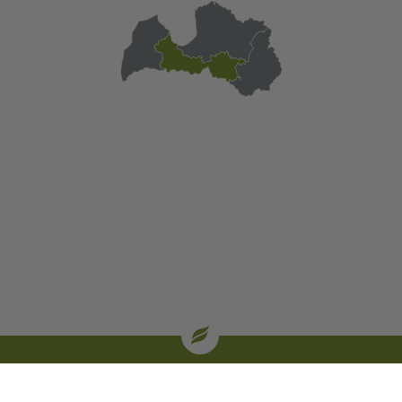
| oglekļa sertifikāti