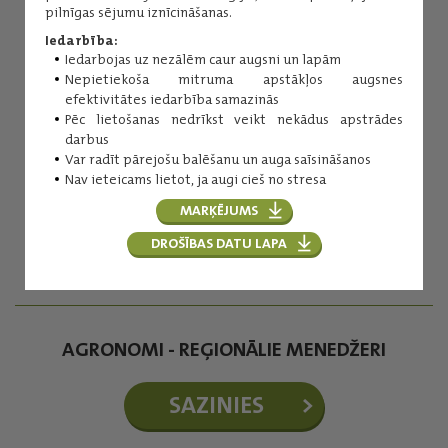
pilnīgas sējumu iznīcināšanas.
Iedarbība:
Iedarbojas uz nezālēm caur augsni un lapām
Nepietiekoša mitruma apstākļos augsnes
efektivitātes iedarbība samazinās
Pēc lietošanas nedrīkst veikt nekādus apstrādes
darbus
Inese Kuniga
Var radīt pārejošu balēšanu un auga saīsināšanos
Nav ieteicams lietot, ja augi cieš no stresa
Augu aizsardzības līdzekļi
MARĶĒJUMS
(+371) 29254276
inese.kuniga@balticagrolv.com
DROŠĪBAS DATU LAPA
AGRONOMI - REĢIONĀLIE MENEDŽERI
SAZINIES