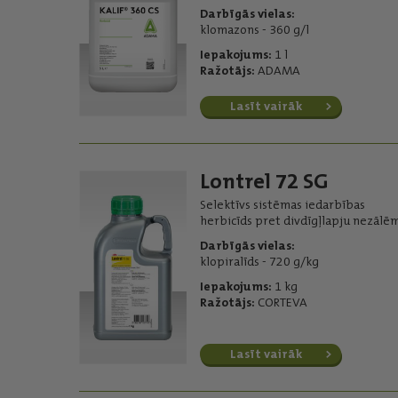
Darbīgās vielas:
klomazons - 360 g/l
Iepakojums:
1 l
Ražotājs:
ADAMA
Lasīt vairāk
Lontrel 72 SG
Selektīvs sistēmas iedarbības
herbicīds pret divdīgļlapju nezālēm
Darbīgās vielas:
klopiralīds - 720 g/kg
Iepakojums:
1 kg
Ražotājs:
CORTEVA
Lasīt vairāk