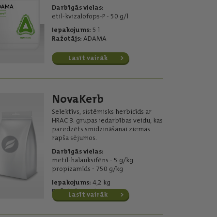
Darbīgās vielas:
etil-kvizalofops-P - 50 g/l
Iepakojums:
5 l
Ražotājs:
ADAMA
Lasīt vairāk
NovaKerb
Selektīvs, sistēmisks herbicīds ar
HRAC 3. grupas iedarbības veidu, kas
paredzēts smidzināšanai ziemas
rapša sējumos.
Darbīgās vielas:
metil-halauksifēns - 5 g/kg
propizamīds - 750 g/kg
Iepakojums:
4,2 kg
Ražotājs:
Corteva
Lasīt vairāk