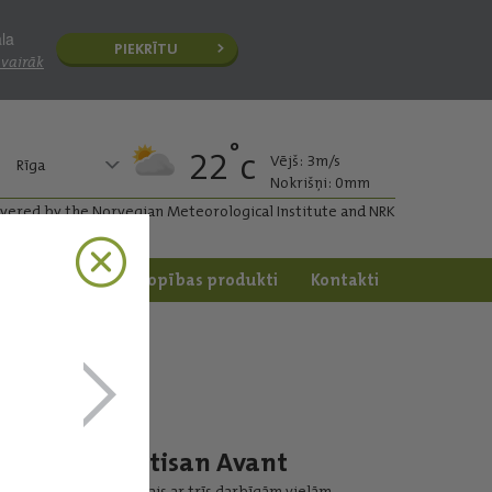
āla
PIEKRĪTU
 vairāk
°
22
c
Vējš: 3m/s
Rīga
Nokrišņi: 0mm
ivered by the Norvegian Meteorological Institute and NRK
apstrāde
Dārzkopības produkti
Kontakti
Butisan Avant
Pirmais ar trīs darbīgām vielām.