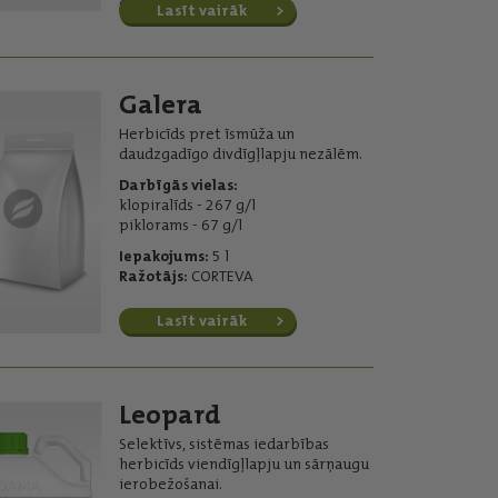
g/l aminopiralīds
Lasīt vairāk
Galera
Herbicīds pret īsmūža un
daudzgadīgo divdīgļlapju nezālēm.
Darbīgās vielas:
klopiralīds - 267 g/l
piklorams - 67 g/l
Iepakojums:
5 l
Ražotājs:
CORTEVA
Lasīt vairāk
Leopard
Selektīvs, sistēmas iedarbības
herbicīds viendīgļlapju un sārņaugu
ierobežošanai.