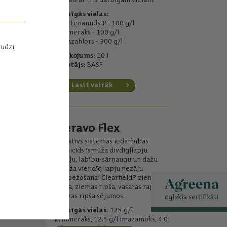
Darbīgās vielas:
dimetēnamīds-P - 100 g/l
kvinmeraks - 100 g/l
metazahlors - 300 g/l
rudzi,
Iepakojums:
10 l
Ražotājs:
BASF
Lasīt vairāk
Cleravo Flex
Selektīvs sistēmas iedarbības
herbicīds īsmūža divdīgļlapju
nezāļu, labību-sārņaugu un dažu
īsmūža viendīgļlapju nezāļu
ierobežošanai Clearfield® ziemas
rapša, ziemas ripša, vasaras rapša un
vasaras ripša sējumos.
Darbīgās vielas
: 125 g/l
kvinmeraks, 12.5 g/l imazamoks, 4,0