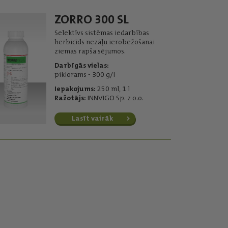
ZORRO 300 SL
Selektīvs sistēmas iedarbības
herbicīds nezāļu ierobežošanai
ziemas rapša sējumos.
Darbīgās vielas:
piklorams - 300 g/l
Iepakojums:
250 ml, 1 l
Ražotājs:
INNVIGO Sp. z o.o.
Lasīt vairāk