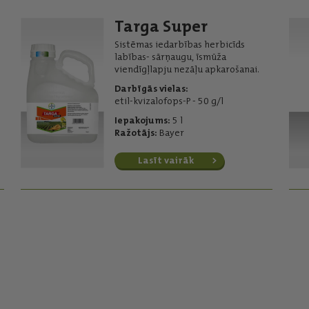
Targa Super
Sistēmas iedarbības herbicīds
labības- sārņaugu, īsmūža
viendīgļlapju nezāļu apkarošanai.
Darbīgās vielas:
etil-kvizalofops-P - 50 g/l
Iepakojums:
5 l
Ražotājs:
Bayer
Lasīt vairāk