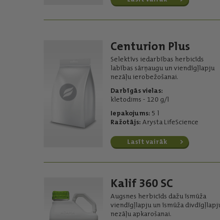
Centurion Plus
Selektīvs iedarbības herbicīds
labības sārņaugu un viendīgļlapju
nezāļu ierobežošanai.
Darbīgās vielas:
kletodims - 120 g/l
Iepakojums:
5 l
Ražotājs:
Arysta LifeScience
Lasīt vairāk
Kalif 360 SC
Augsnes herbicīds dažu īsmūža
viendīgļlapju un īsmūža divdīgļlapj
nezāļu apkarošanai.