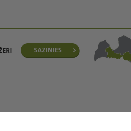
SAZINIES
ŽERI