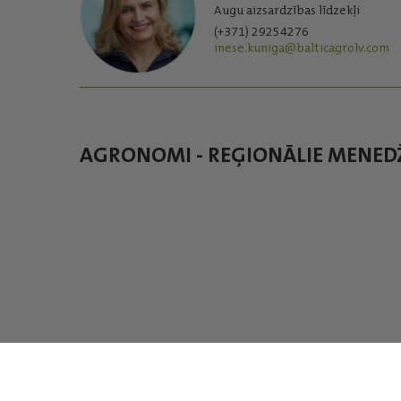
Augu aizsardzības līdzekļi
(+371) 29254276
inese.kuniga@balticagrolv.com
AGRONOMI - REĢIONĀLIE MENED