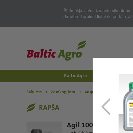
Šī tīmekļa vietne izmanto sīkdatnes. 
darbība. Turpinot lietot šo portālu, 
Baltic Agro
Jaunumi
Zem
Sākums
Zemkopjiem
Augu aizsardzības līdzek
RAPŠA
Agil 100
Herbicīds īsmūža un daudzgadīgo