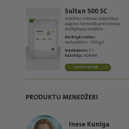
Sultan 500 SC
Selektīvs sistēmas iedarbības
augsnes herbicīds pret īsmūža
divdīgļlapju nezālēm.
Darbīgās vielas:
metazahlors - 500 g/l
Iepakojums:
5 l
Ražotājs:
ADAMA
Lasīt vairāk
PRODUKTU MENEDŽERI
Inese Kuniga