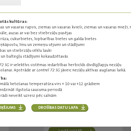
nezāļu ierobežošanai rudenī.
Darbīgās vielas:
metil-halauksifēns - 10 g/l
otās kultūras:
piklorams - 48 g/l
as un vasaras rapsis, ziemas un vasaras kvieši, ziemas un vasaras mieži, 
Iepakojums:
3 l
ikāle, auzas ar vai bez stiebrzāļu pasējas
Ražotājs:
CORTEVA
rūza, cukurbietes, lopbarības bietes un galda bietes
iņkāpostu, linu un zemeņu sējumi un stādījumi
Lasīt vairāk
bas un stiebrzāļu sēklu lauki
 un baltegļu stādījumi kokaudzētavās
72 SG ir s
elektīvs sistēmas iedarbības herbicīds divdīgļlapju nezāļu
ošanai. Apstrāde ar
Lontrel 72 SG
jāveic nezāļu aktīvas augšanas laikā.
Clamox
ība:
a
Īsmūža divdīgļlapju un sārņaugu
mālā lietošanas temperatūra virs + 10 vai +12 grādiem
ierobežošanai Clearfield sējumos.
idzināt ilgstoša sausuma periodā
Darbīgās vielas:
rādi neveikt uzreiz pēc salnām
imazamokss - 17,5 g/l
metazahlors - 375 g/l
RĶĒJUMS
DROŠĪBAS DATU LAPA
Iepakojums:
10 l
Ražotājs:
BASF
Lasīt vairāk