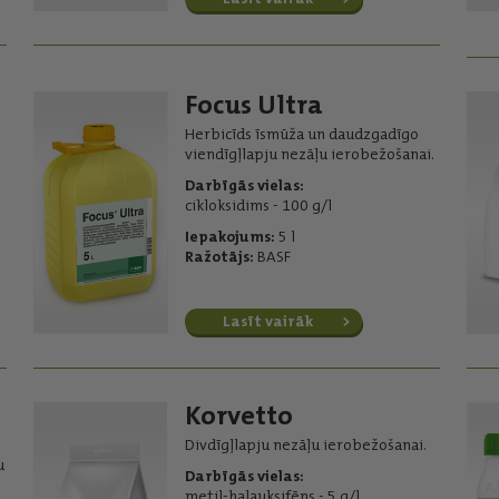
Focus Ultra
Herbicīds īsmūža un daudzgadīgo
viendīgļlapju nezāļu ierobežošanai.
Darbīgās vielas:
cikloksidims - 100 g/l
Iepakojums:
5 l
Ražotājs:
BASF
Lasīt vairāk
Korvetto
Divdīgļlapju nezāļu ierobežošanai.
u
Darbīgās vielas:
metil-halauksifēns - 5 g/l