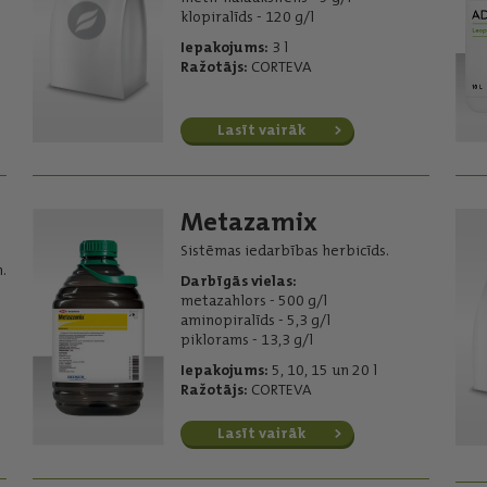
klopiralīds - 120 g/l
Iepakojums:
3 l
Ražotājs:
CORTEVA
Lasīt vairāk
Metazamix
Sistēmas iedarbības herbicīds.
.
Darbīgās vielas:
metazahlors - 500 g/l
aminopiralīds - 5,3 g/l
piklorams - 13,3 g/l
Iepakojums:
5, 10, 15 un 20 l
Ražotājs:
CORTEVA
Lasīt vairāk